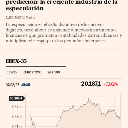
predicción: la creciente industria de la
especulación
ELISA TASCA
|
Madrid
La especulación es el sello distintivo de los activos
digitales, pero ahora se extiende a nuevos instrumentos
financieros que prometen rentabilidades extraordinarias y
multiplican el riesgo para los pequeños inversores
IBEX-35
IBEX-35
EUROSTOXX
S&P 500
20.187,1
-0,02%
15:35
07/08/26
20.300
20.288,4
20.250
20.200
20.150