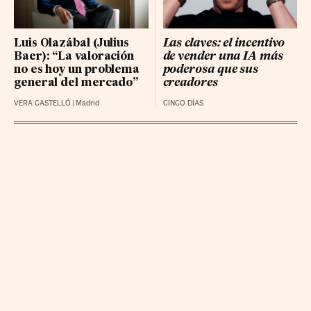
LOGISTA INTEGRAL BR
36.7 (0.34%)
NATURGY GRP BR
28.72 (-0.06%)
Luis Olazábal (Julius
Las claves: el incentivo
Baer): “La valoración
de vender una IA más
no es hoy un problema
poderosa que sus
general del mercado”
creadores
VERA CASTELLÓ
|
Madrid
CINCO DÍAS