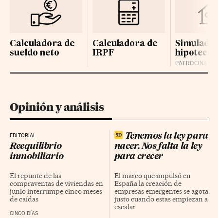
Calculadora de
Calculadora de
Simulador
sueldo neto
IRPF
hipotecas
Opinión y análisis
Tenemos la ley para
EDITORIAL
Reequilibrio
nacer. Nos falta la ley
inmobiliario
para crecer
El repunte de las
El marco que impulsó en
compraventas de viviendas en
España la creación de
junio interrumpe cinco meses
empresas emergentes se agota
de caídas
justo cuando estas empiezan a
escalar
CINCO DÍAS