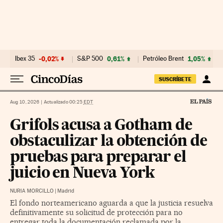
Ir al contenido
Ibex 35
-0,02%
S&P 500
0,61%
Petróleo Brent
1,05%
SUSCRÍBETE
Aug 10, 2026
|
Actualizado 00:25
EDT
Grifols acusa a Gotham de
obstaculizar la obtención de
pruebas para preparar el
juicio en Nueva York
NURIA MORCILLO
|
Madrid
El fondo norteamericano aguarda a que la justicia resuelva
definitivamente su solicitud de protección para no
entregar toda la documentación reclamada por la