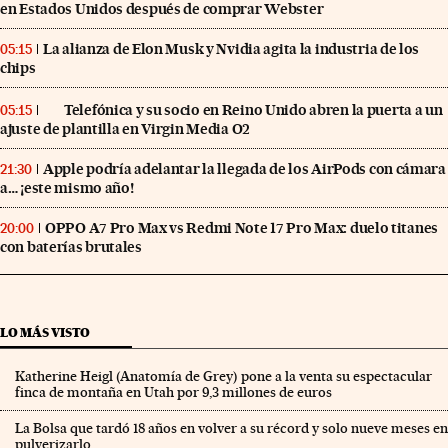
en Estados Unidos después de comprar Webster
La alianza de Elon Musk y Nvidia agita la industria de los
05:15
chips
Telefónica y su socio en Reino Unido abren la puerta a un
05:15
ajuste de plantilla en Virgin Media O2
Apple podría adelantar la llegada de los AirPods con cámara
21:30
a… ¡este mismo año!
OPPO A7 Pro Max vs Redmi Note 17 Pro Max: duelo titanes
20:00
con baterías brutales
LO MÁS VISTO
Katherine Heigl (Anatomía de Grey) pone a la venta su espectacular
finca de montaña en Utah por 9,3 millones de euros
La Bolsa que tardó 18 años en volver a su récord y solo nueve meses en
pulverizarlo