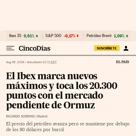
Ir al contenido
Ibex 35
0,61%
S&P 500
-0,17%
Petróleo Brent
1,09%
SUSCRÍBETE
Aug 06, 2026
|
Actualizado 22:21
EDT
El Ibex marca nuevos
máximos y toca los 20.300
puntos con el mercado
pendiente de Ormuz
RICARDO SOBRINO
|
Madrid
El precio del petróleo avanza pero se mantiene por debajo
de los 80 dólares por barril