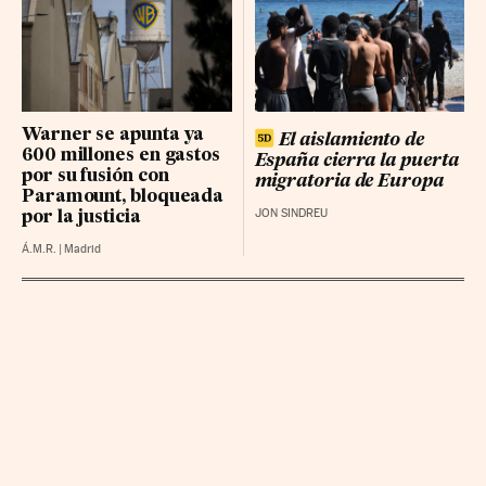
BBVA RG
24.59 (0.3%)
LOGISTA INTEGRAL BR
36.36 (0.1%)
NATURGY GRP BR
28.78 (0.12%)
Warner se apunta ya
El aislamiento de
600 millones en gastos
España cierra la puerta
por su fusión con
migratoria de Europa
Paramount, bloqueada
JON SINDREU
por la justicia
Á.M.R.
|
Madrid