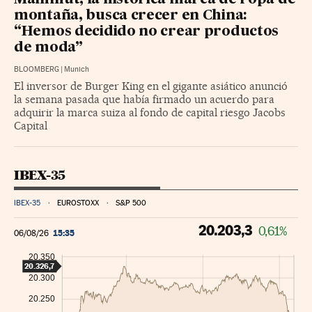
Mammut, la histórica marca de ropa de
montaña, busca crecer en China:
“Hemos decidido no crear productos
de moda”
BLOOMBERG
|
Munich
El inversor de Burger King en el gigante asiático anunció
la semana pasada que había firmado un acuerdo para
adquirir la marca suiza al fondo de capital riesgo Jacobs
Capital
IBEX-35
IBEX-35
EUROSTOXX
S&P 500
20.203,3
0,61%
15:35
06/08/26
20.350
20.326,7
20.300
20.250