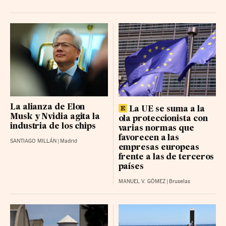
MERLIN PROP. BR
14.8 (-0.02%)
REDEIA CORP BR
15.45 (0.08%)
CELLNEX TELECOM BR
26.8 (0.93%)
REPSOL BR
25.46 (0.11%)
CAIXABANK
12.88 (0.12%)
FLUIDRA BR
20.32 (0.06%)
La alianza de Elon
FERROVIAL RG
La UE se suma a la
57.1 (-0.68%)
Musk y Nvidia agita la
ola proteccionista con
industria de los chips
PUIG BRANDS B RG
16.81 (-0.19%)
varias normas que
favorecen a las
SANTIAGO MILLÁN
|
Madrid
LABOR. FARMAC. R BR
62.222 (-0.05%)
empresas europeas
frente a las de terceros
GRIFOLS-A BR
10.105 (-0.105%)
países
ACCIONA BR
MANUEL V. GÓMEZ
|
Bruselas
213 (4%)
IBERDROLA
20.72 (0.14%)
UNICAJA BANCO BR
3.516 (0.07%)