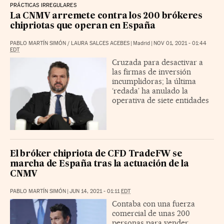
PRÁCTICAS IRREGULARES
La CNMV arremete contra los 200 brókeres
chipriotas que operan en España
PABLO MARTÍN SIMÓN
/
LAURA SALCES ACEBES
|
Madrid
|
NOV 01, 2021 - 01:44
EDT
Cruzada para desactivar a
las firmas de inversión
incumplidoras; la última
‘redada’ ha anulado la
operativa de siete entidades
El bróker chipriota de CFD TradeFW se
marcha de España tras la actuación de la
CNMV
PABLO MARTÍN SIMÓN
|
JUN 14, 2021 - 01:11
EDT
Contaba con una fuerza
comercial de unas 200
personas para vender