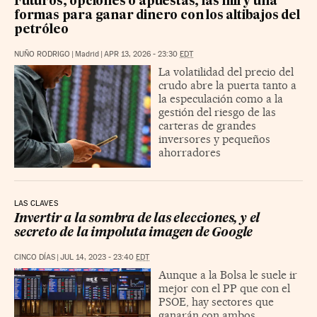
Futuros, opciones o apuestas, las mil y una
formas para ganar dinero con los altibajos del
petróleo
NUÑO RODRIGO
|
Madrid
|
APR 13, 2026 - 23:30
EDT
La volatilidad del precio del
crudo abre la puerta tanto a
la especulación como a la
gestión del riesgo de las
carteras de grandes
inversores y pequeños
ahorradores
LAS CLAVES
Invertir a la sombra de las elecciones, y el
secreto de la impoluta imagen de Google
CINCO DÍAS
|
JUL 14, 2023 - 23:40
EDT
Aunque a la Bolsa le suele ir
mejor con el PP que con el
PSOE, hay sectores que
ganarán con ambos