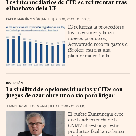
Los intermediarios de CFD se reinventan tras
el hachazo de la UE
PABLO MARTÍN SIMÓN
|
Madrid
|
DEC 18, 2019 - 01:09
EST
IG refuerza la protección a
los inversores y lanza
nuevos productos;
Activotrade recorta gastos e
iBroker estrena una
plataforma en Italia
INVERSIÓN
La similitud de opciones binarias y CFDs con
juegos de azar abre una a vía para litigar
JUANDE PORTILLO
|
Madrid
|
JUL 11, 2019 - 01:22
EDT
El bufete Zunzunegui cree
que la advertencia de la
CNMV al restringir estos
productos facilita reclamar