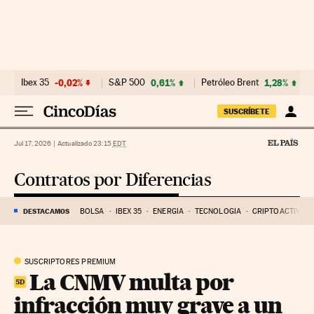
Ir al contenido
Ibex 35
-0,02%
S&P 500
0,61%
Petróleo Brent
1,28%
SUSCRÍBETE
Jul 17, 2026
|
Actualizado 23:15
EDT
Contratos por Diferencias
DESTACAMOS
BOLSA
IBEX 35
ENERGÍA
TECNOLOGÍA
CRIPTOACTIVOS
SUSCRIPTORES PREMIUM
La CNMV multa por
infracción muy grave a un