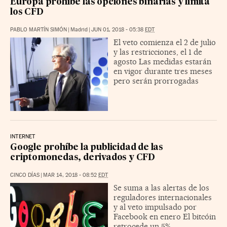
Europa prohíbe las opciones binarias y limita
los CFD
PABLO MARTÍN SIMÓN
|
Madrid
|
JUN 01, 2018 - 05:38
EDT
El veto comienza el 2 de julio
y las restricciones, el 1 de
agosto Las medidas estarán
en vigor durante tres meses
pero serán prorrogadas
INTERNET
Google prohíbe la publicidad de las
criptomonedas, derivados y CFD
CINCO DÍAS
|
MAR 14, 2018 - 08:52
EDT
Se suma a las alertas de los
reguladores internacionales
y al veto impulsado por
Facebook en enero El bitcóin
retrocede un 5%