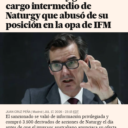
cargo intermedio de
Naturgy que abusó de su
posición en la opa de IFM
JUAN CRUZ PEÑA
|
Madrid
|
JUL 17, 2026 - 23:15
EDT
El sancionado se valió de información privilegiada y
compró 3.500 derivados de acciones de Naturgy el día
antes de que el inversor australiano anunciara su oferta