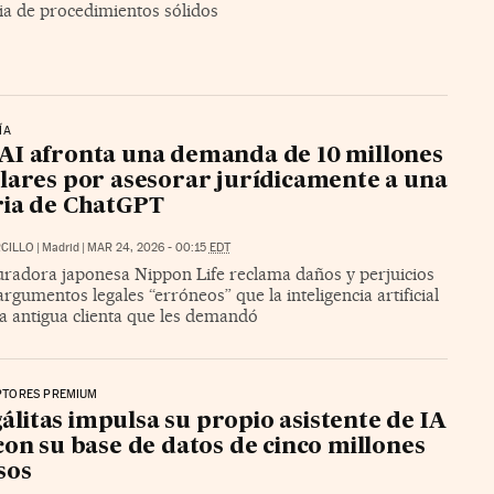
ia de procedimientos sólidos
ÍA
I afronta una demanda de 10 millones
lares por asesorar jurídicamente a una
ria de ChatGPT
CILLO
|
Madrid
|
MAR 24, 2026 - 00:15
EDT
uradora japonesa Nippon Life reclama daños y perjuicios
argumentos legales “erróneos” que la inteligencia artificial
a antigua clienta que les demandó
PTORES PREMIUM
álitas impulsa su propio asistente de IA
con su base de datos de cinco millones
sos