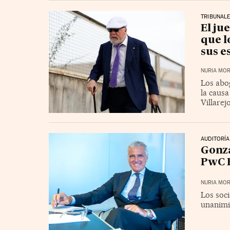
TRIBUNAL
El ju
que l
sus e
NURIA MOR
Los abog
la causa
Villarej
AUDITORÍA
Gonza
PwC E
NURIA MOR
Los soci
unanimi