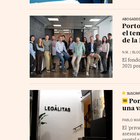
ABOGADO
Porto
el te
de la
N.M.
/
BLO
El fondo
2021 po
SUSCRI
Por
una v
PABLO MAR
El ‘priv
asesorad
capital 