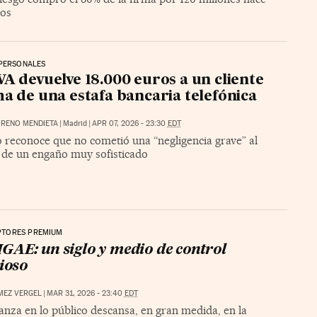
ños
 PERSONALES
VA devuelve 18.000 euros a un cliente
ma de una estafa bancaria telefónica
RENO MENDIETA
|
Madrid
|
APR 07, 2026 - 23:30
EDT
o reconoce que no cometió una “negligencia grave” al
e de un engaño muy sofisticado
PTORES PREMIUM
IGAE: un siglo y medio de control
cioso
MEZ VERGEL
|
MAR 31, 2026 - 23:40
EDT
anza en lo público descansa, en gran medida, en la