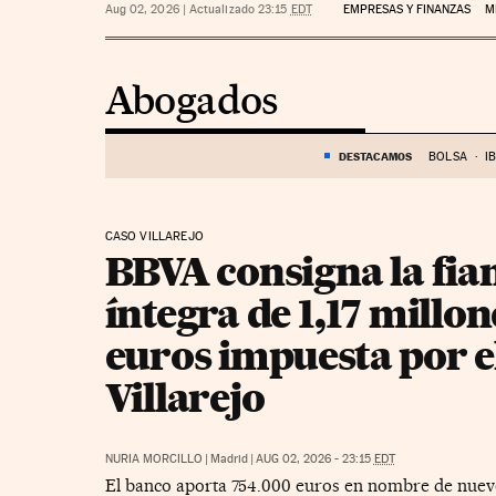
Aug 02, 2026
|
Actualizado 23:15
EDT
EMPRESAS Y FINANZAS
M
Abogados
DESTACAMOS
BOLSA
I
CASO VILLAREJO
BBVA consigna la fia
íntegra de 1,17 millon
euros impuesta por e
Villarejo
NURIA MORCILLO
|
Madrid
|
AUG 02, 2026 - 23:15
EDT
El banco aporta 754.000 euros en nombre de nueve