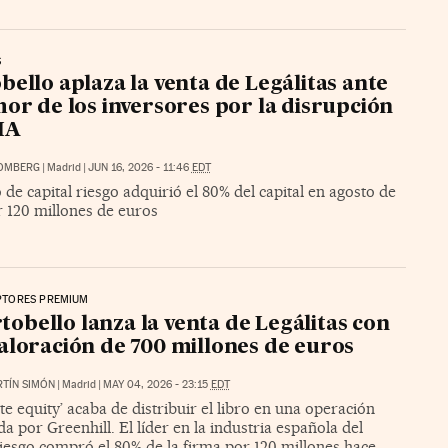
S
bello aplaza la venta de Legálitas ante
mor de los inversores por la disrupción
 IA
OMBERG
|
Madrid
|
JUN 16, 2026 - 11:46
EDT
 de capital riesgo adquirió el 80% del capital en agosto de
r 120 millones de euros
PTORES PREMIUM
tobello lanza la venta de Legálitas con
aloración de 700 millones de euros
TÍN SIMÓN
|
Madrid
|
MAY 04, 2026 - 23:15
EDT
ate equity’ acaba de distribuir el libro en una operación
a por Greenhill. El líder en la industria española del
riesgo compró el 80% de la firma por 120 millones hace