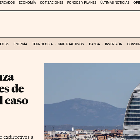
ERCADOS
ECONOMÍA
COTIZACIONES
FONDOS Y PLANES
ÚLTIMAS NOTICIAS
OPI
BEX 35
ENERGÍA
TECNOLOGÍA
CRIPTOACTIVOS
BANCA
INVERSIÓN
CONSU
nza
es de
l caso
 exdirectivos a