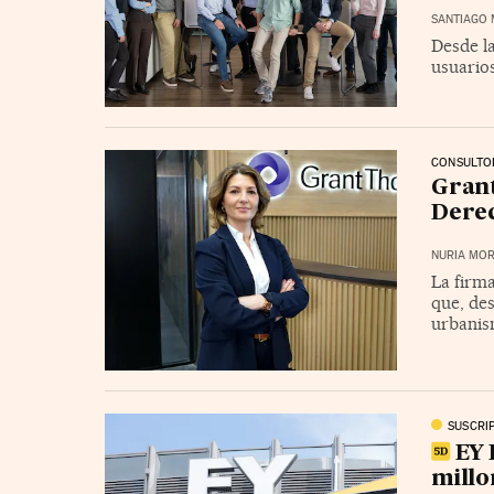
SANTIAGO 
Desde la
usuarios
CONSULTO
Grant
Derec
NURIA MOR
La firma
que, des
urbanis
SUSCRI
EY 
millo