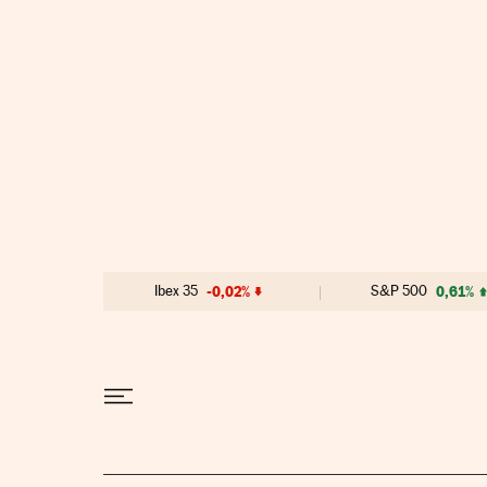
Ir al contenido
Ibex 35
-0,02%
S&P 500
0,61%