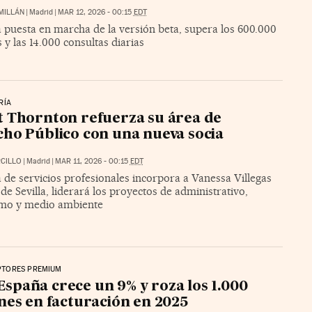
MILLÁN
|
Madrid
|
MAR 12, 2026 - 00:15
EDT
 puesta en marcha de la versión beta, supera los 600.000
 y las 14.000 consultas diarias
RÍA
 Thornton refuerza su área de
ho Público con una nueva socia
CILLO
|
Madrid
|
MAR 11, 2026 - 00:15
EDT
 de servicios profesionales incorpora a Vanessa Villegas
de Sevilla, liderará los proyectos de administrativo,
mo y medio ambiente
PTORES PREMIUM
España crece un 9% y roza los 1.000
nes en facturación en 2025