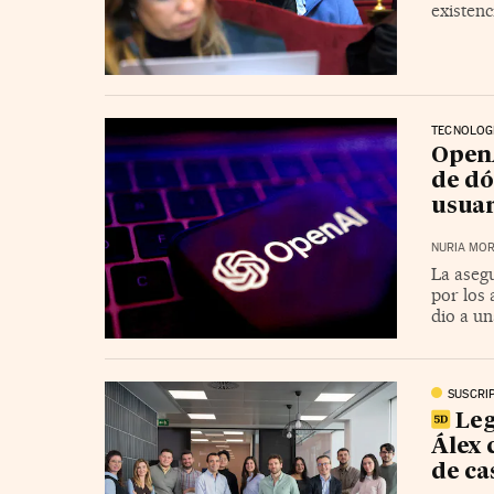
existenc
TECNOLOG
OpenA
de dó
usua
NURIA MOR
La aseg
por los 
dio a un
SUSCRI
Leg
Álex 
de ca