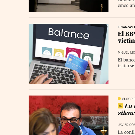
cinco a
FINANZAS
El BB
vícti
MIGUEL MO
El banc
tratars
SUSCRI
La 
silen
JAVIER GÓ
La confi