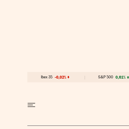
Ir al contenido
Ibex 35
-0,02%
S&P 500
0,61%