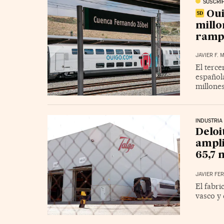
SUSCRI
Oui
millo
ramp
JAVIER F.
El terce
español
millone
INDUSTRIA
Deloi
ampli
65,7 
JAVIER FE
El fabri
vasco y 