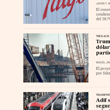
JAVIER F.
El conse
condici
del 29,7
TREN ALTA
Trump
dólar
parti
MIGUEL JI
El proye
por falt
TRANSPOR
Adif 
segun