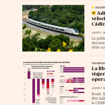
SUSCRI
Adi
veloc
Cádiz
JAVIER F.
La públi
documen
debe co
TRANSPOR
La li
viaje
opera
JAVIER F.
Renfe, 
99,5 mil
la CNM