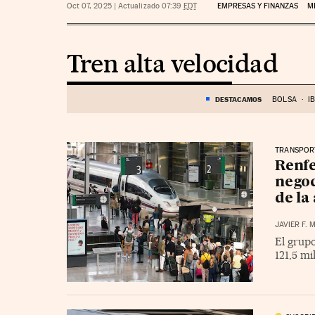
Oct 07, 2025
|
Actualizado 07:39
EDT
EMPRESAS Y FINANZAS
M
Tren alta velocidad
DESTACAMOS
BOLSA
I
TRANSPOR
Renfe
negoc
de la
JAVIER F.
El grupo
121,5 mi