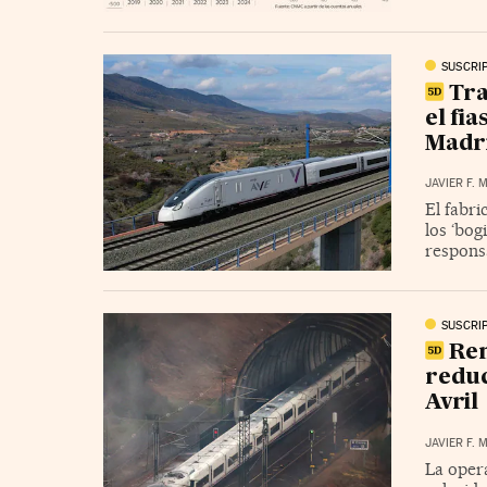
SUSCRI
Tra
el fia
Madr
JAVIER F.
El fabri
los ‘bog
responsa
SUSCRI
Ren
reduc
Avril
JAVIER F.
La opera