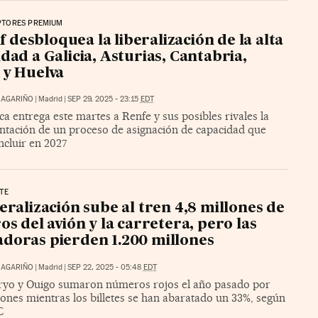
PTORES PREMIUM
f desbloquea la liberalización de la alta
idad a Galicia, Asturias, Cantabria,
 y Huelva
 MAGARIÑO
|
Madrid
|
SEP 29, 2025 - 23:15
EDT
ca entrega este martes a Renfe y sus posibles rivales la
tación de un proceso de asignación de capacidad que
ncluir en 2027
TE
beralización sube al tren 4,8 millones de
ros del avión y la carretera, pero las
doras pierden 1.200 millones
 MAGARIÑO
|
Madrid
|
SEP 22, 2025 - 05:48
EDT
Iryo y Ouigo sumaron números rojos el año pasado por
lones mientras los billetes se han abaratado un 33%, según
C