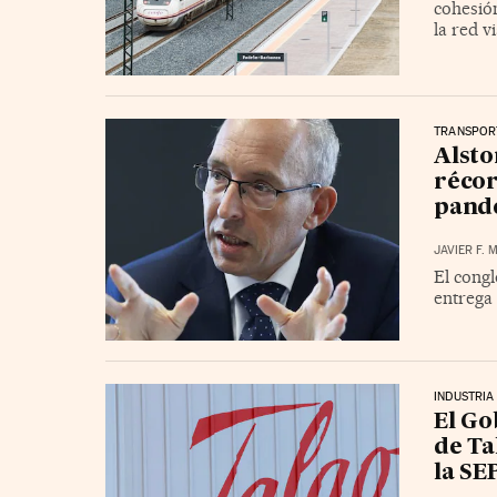
cohesión
la red v
TRANSPOR
Alsto
récor
pand
JAVIER F.
El cong
entrega 
INDUSTRIA
El Go
de Ta
la SE