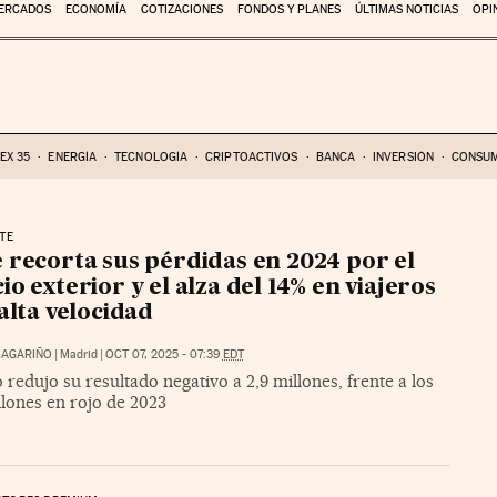
ERCADOS
ECONOMÍA
COTIZACIONES
FONDOS Y PLANES
ÚLTIMAS NOTICIAS
OPI
BEX 35
ENERGÍA
TECNOLOGÍA
CRIPTOACTIVOS
BANCA
INVERSIÓN
CONSU
TE
 recorta sus pérdidas en 2024 por el
io exterior y el alza del 14% en viajeros
 alta velocidad
 MAGARIÑO
|
Madrid
|
OCT 07, 2025 - 07:39
EDT
 redujo su resultado negativo a 2,9 millones, frente a los
llones en rojo de 2023