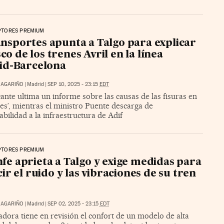
PTORES PREMIUM
nsportes apunta a Talgo para explicar
sco de los trenes Avril en la línea
id-Barcelona
 MAGARIÑO
|
Madrid
|
SEP 10, 2025 - 23:15
EDT
cante ultima un informe sobre las causas de las fisuras en
ies’, mientras el ministro Puente descarga de
bilidad a la infraestructura de Adif
PTORES PREMIUM
fe aprieta a Talgo y exige medidas para
ir el ruido y las vibraciones de su tren
 MAGARIÑO
|
Madrid
|
SEP 02, 2025 - 23:15
EDT
dora tiene en revisión el confort de un modelo de alta