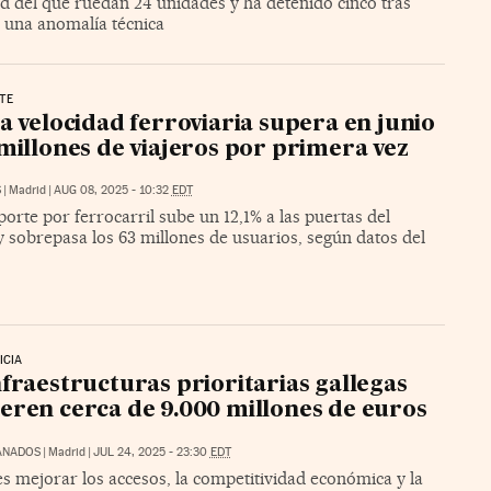
d del que ruedan 24 unidades y ha detenido cinco tras
r una anomalía técnica
TE
ta velocidad ferroviaria supera en junio
 millones de viajeros por primera vez
S
|
Madrid
|
AUG 08, 2025 - 10:32
EDT
porte por ferrocarril sube un 12,1% a las puertas del
 sobrepasa los 63 millones de usuarios, según datos del
ICIA
nfraestructuras prioritarias gallegas
eren cerca de 9.000 millones de euros
ANADOS
|
Madrid
|
JUL 24, 2025 - 23:30
EDT
es mejorar los accesos, la competitividad económica y la