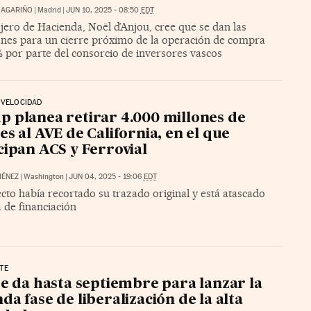
 MAGARIÑO
|
Madrid
|
JUN 10, 2025 - 08:50
EDT
jero de Hacienda, Noël d’Anjou, cree que se dan las
ones para un cierre próximo de la operación de compra
% por parte del consorcio de inversores vascos
 VELOCIDAD
 planea retirar 4.000 millones de
es al AVE de California, en el que
cipan ACS y Ferrovial
MÉNEZ
|
Washington
|
JUN 04, 2025 - 19:06
EDT
cto había recortado su trazado original y está atascado
a de financiación
TE
se da hasta septiembre para lanzar la
da fase de liberalización de la alta