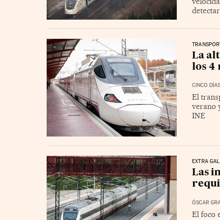
velocida
detecta
TRANSPOR
La al
los 4
CINCO DÍA
El trans
verano y
INE
EXTRA GAL
Las i
requi
ÓSCAR GR
El foco 