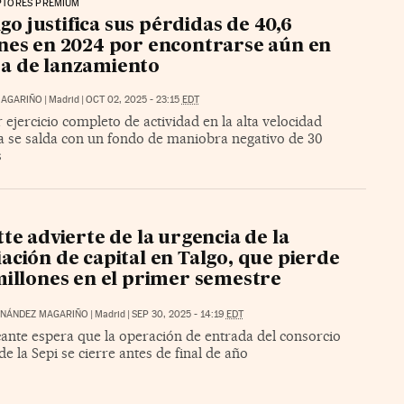
PTORES PREMIUM
go justifica sus pérdidas de 40,6
nes en 2024 por encontrarse aún en
a de lanzamiento
 MAGARIÑO
|
Madrid
|
OCT 02, 2025 - 23:15
EDT
r ejercicio completo de actividad en la alta velocidad
a se salda con un fondo de maniobra negativo de 30
s
tte advierte de la urgencia de la
ación de capital en Talgo, que pierde
millones en el primer semestre
RNÁNDEZ MAGARIÑO
|
Madrid
|
SEP 30, 2025 - 14:19
EDT
cante espera que la operación de entrada del consorcio
de la Sepi se cierre antes de final de año