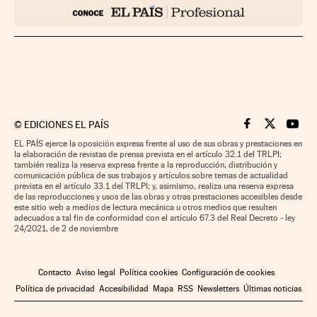
©
EDICIONES EL PAÍS
Cinco Días en F
Cinco Días e
Cinco 
EL PAÍS ejerce la oposición expresa frente al uso de sus obras y prestaciones en
la elaboración de revistas de prensa prevista en el artículo 32.1 del TRLPI;
también realiza la reserva expresa frente a la reproducción, distribución y
comunicación pública de sus trabajos y artículos sobre temas de actualidad
prevista en el artículo 33.1 del TRLPI; y, asimismo, realiza una reserva expresa
de las reproducciones y usos de las obras y otras prestaciones accesibles desde
este sitio web a medios de lectura mecánica u otros medios que resulten
adecuados a tal fin de conformidad con el artículo 67.3 del Real Decreto - ley
24/2021, de 2 de noviembre
Contacto
Aviso legal
Política cookies
Configuración de cookies
Política de privacidad
Accesibilidad
Mapa
RSS
Newsletters
Últimas noticias