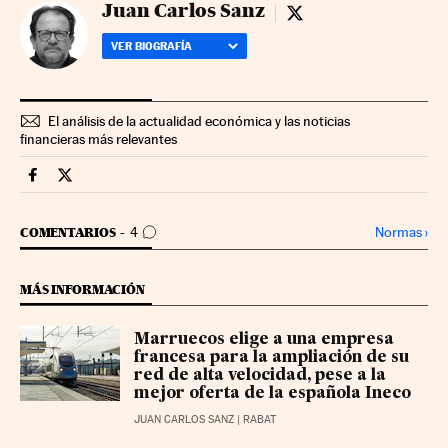
Juan Carlos Sanz
Juan Carlos Sanz - tw
VER BIOGRAFÍA
El análisis de la actualidad económica y las noticias
financieras más relevantes
Companias Cinco Días en Facebook
Companias Cinco Días en Twitter
IR A LOS COMENTARIOS
Normas
›
COMENTARIOS
4
MÁS INFORMACIÓN
Marruecos elige a una empresa
francesa para la ampliación de su
red de alta velocidad, pese a la
mejor oferta de la española Ineco
JUAN CARLOS SANZ
| RABAT