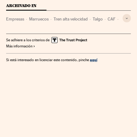
ARCHIVADO EN
Empresas
Marruecos
Tren alta velocidad
Talgo
CAF
Alstom
Hyundai
Mundial 2030
Se adhiere a los criterios de
Más información
aquí
Si está interesado en licenciar este contenido, pinche