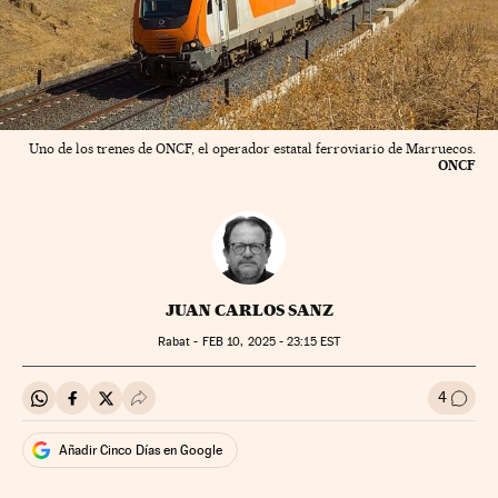
Uno de los trenes de ONCF, el operador estatal ferroviario de Marruecos.
ONCF
JUAN CARLOS SANZ
Rabat -
FEB
10, 2025 - 23:15
EST
4
Compartir en Whatsapp
Compartir en Facebook
Compartir en Twitter
Desplegar Redes Sociales
Ir a l
Añadir Cinco Días en Google