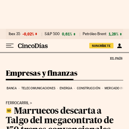
Ir al contenido
Ibex 35
-0,02%
S&P 500
0,61%
Petróleo Brent
1,28%
SUSCRÍBETE
Empresas y finanzas
BANCA
TELECOMUNICACIONES
ENERGIA
CONSTRUCCIÓN
MERCADO INMOB
FERROCARRIL
Marruecos descarta a
Talgo del megacontrato de