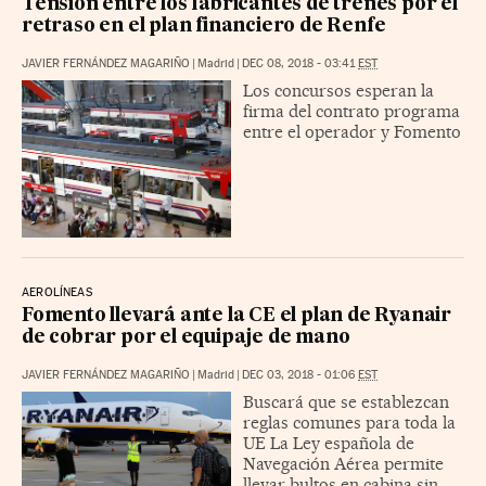
Tensión entre los fabricantes de trenes por el
retraso en el plan financiero de Renfe
JAVIER FERNÁNDEZ MAGARIÑO
|
Madrid
|
DEC 08, 2018 - 03:41
EST
Los concursos esperan la
firma del contrato programa
entre el operador y Fomento
AEROLÍNEAS
Fomento llevará ante la CE el plan de Ryanair
de cobrar por el equipaje de mano
JAVIER FERNÁNDEZ MAGARIÑO
|
Madrid
|
DEC 03, 2018 - 01:06
EST
Buscará que se establezcan
reglas comunes para toda la
UE La Ley española de
Navegación Aérea permite
llevar bultos en cabina sin