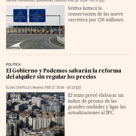
JAVIER FERNÁNDEZ MAGARIÑO
|
Madrid
|
FEB 28, 2019 - 00:57
EST
Seittsa licitará la
conservación de las nueve
carretera por 126 millones
POLÍTICA
El Gobierno y Podemos salvarán la reforma
del alquiler sin regular los precios
ELISA CASTILLO
|
Madrid
|
FEB 27, 2019 - 10:13
EST
El texto prevé elaborar un
índice de precios de las
grandes ciudades y ligar las
actualizaciones al IPC