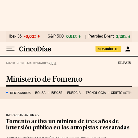
Ir al contenido
Ibex 35
-0,02%
S&P 500
0,61%
Petróleo Brent
1,28%
SUSCRÍBETE
Feb 28, 2019
|
Actualizado 00:57
EST
Ministerio de Fomento
DESTACAMOS
BOLSA
IBEX 35
ENERGÍA
TECNOLOGÍA
CRIPTOACTIVOS
INFRAESTRUCTURAS
Fomento activa un mínimo de tres años de
inversión pública en las autopistas rescatadas