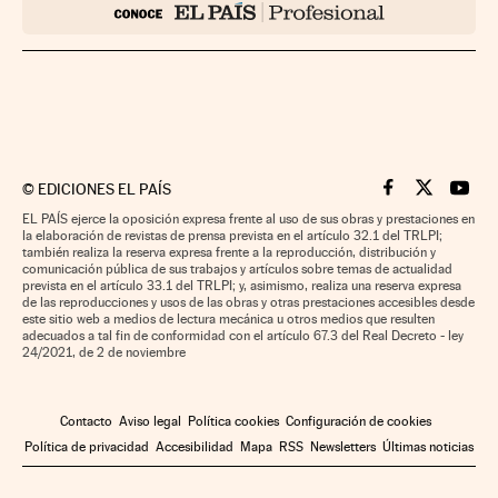
©
EDICIONES EL PAÍS
Cinco Días en F
Cinco Días e
Cinco 
EL PAÍS ejerce la oposición expresa frente al uso de sus obras y prestaciones en
la elaboración de revistas de prensa prevista en el artículo 32.1 del TRLPI;
también realiza la reserva expresa frente a la reproducción, distribución y
comunicación pública de sus trabajos y artículos sobre temas de actualidad
prevista en el artículo 33.1 del TRLPI; y, asimismo, realiza una reserva expresa
de las reproducciones y usos de las obras y otras prestaciones accesibles desde
este sitio web a medios de lectura mecánica u otros medios que resulten
adecuados a tal fin de conformidad con el artículo 67.3 del Real Decreto - ley
24/2021, de 2 de noviembre
Contacto
Aviso legal
Política cookies
Configuración de cookies
Política de privacidad
Accesibilidad
Mapa
RSS
Newsletters
Últimas noticias