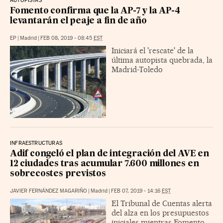
AUTOPISTAS
Fomento confirma que la AP-7 y la AP-4
levantarán el peaje a fin de año
EP
|
Madrid
|
FEB 08, 2019 - 08:45
EST
Iniciará el 'rescate' de la
última autopista quebrada, la
Madrid-Toledo
INFRAESTRUCTURAS
Adif congeló el plan de integración del AVE en
12 ciudades tras acumular 7.600 millones en
sobrecostes previstos
JAVIER FERNÁNDEZ MAGARIÑO
|
Madrid
|
FEB 07, 2019 - 14:16
EST
El Tribunal de Cuentas alerta
del alza en los presupuestos
iniciales mientras Fomento