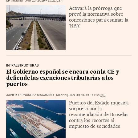
EP
|
Madrid
|
JAN 13, 2019 - 15:21
EST
Activará la prórroga que
prevé la normativa sobre
concesiones para estimar la
‘RPA’
INFRAESTRUCTURAS
El Gobierno español se encara con la CE y
defiende las exenciones tributarias a los
puertos
JAVIER FERNÁNDEZ MAGARIÑO
|
Madrid
|
JAN 09, 2019 - 11:35
EST
Puertos del Estado muestra
sorpresa por la
recomendación de Bruselas
contra los recortes al
impuesto de sociedades