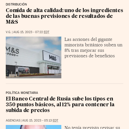
DISTRIBUCIÓN
Comida de alta calidad: uno de los ingredientes
de las buenas previsiones de resultados de
M&S
V.G.
|
AUG 15, 2023 - 07:22
EDT
Las acciones del gigante
minorista británico suben un
8% tras mejorar sus
previsiones de beneficios
POLÍTICA MONETARIA
El Banco Central de Rusia sube los tipos en
350 puntos básicos, al 12% para contener la
subida de precios
AGENCIAS
|
AUG 15, 2023 - 05:13
EDT
No tenía previsto revisar su