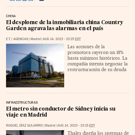
CHINA
El desplome de la inmobiliaria china Country
Garden agrava las alarmas en el país
E.T
/
AGENCIAS
|
Madrid
|
AUG 14, 2023 - 23:25
EDT
Las acciones de la
promotora cayeron un 18%
hasta mínimos históricos. La
compañía intenta negociar la
restructuración de su deuda
INFRAESTRUCTURAS
El metro sin conductor de Sídney inicia su
viaje en Madrid
RAQUEL DÍAZ GUIJARRO
|
Madrid
|
AUG 14, 2023 - 23:15
EDT
Thales diseña los sistemas de