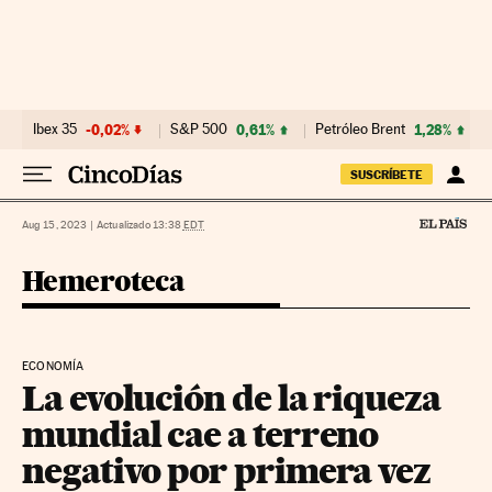
Ir al contenido
Ibex 35
-0,02%
S&P 500
0,61%
Petróleo Brent
1,28%
SUSCRÍBETE
Aug 15, 2023
|
Actualizado 13:38
EDT
Hemeroteca
ECONOMÍA
La evolución de la riqueza
mundial cae a terreno
negativo por primera vez