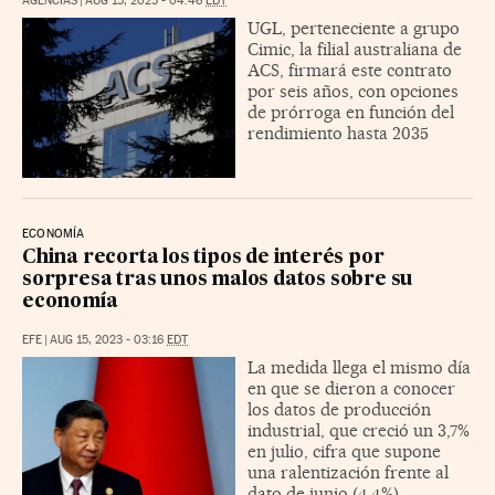
AGENCIAS
|
AUG 15, 2023 - 04:46
EDT
UGL, perteneciente a grupo
Cimic, la filial australiana de
ACS, firmará este contrato
por seis años, con opciones
de prórroga en función del
rendimiento hasta 2035
ECONOMÍA
China recorta los tipos de interés por
sorpresa tras unos malos datos sobre su
economía
EFE
|
AUG 15, 2023 - 03:16
EDT
La medida llega el mismo día
en que se dieron a conocer
los datos de producción
industrial, que creció un 3,7%
en julio, cifra que supone
una ralentización frente al
dato de junio (4,4%)