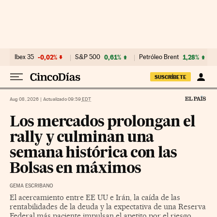
Ir al contenido
Ibex 35
-0,02%
S&P 500
0,61%
Petróleo Brent
1,28%
SUSCRÍBETE
Aug 08, 2026
|
Actualizado 09:59
EDT
Los mercados prolongan el
rally y culminan una
semana histórica con las
Bolsas en máximos
GEMA ESCRIBANO
El acercamiento entre EE UU e Irán, la caída de las
rentabilidades de la deuda y la expectativa de una Reserva
Federal más paciente impulsan el apetito por el riesgo