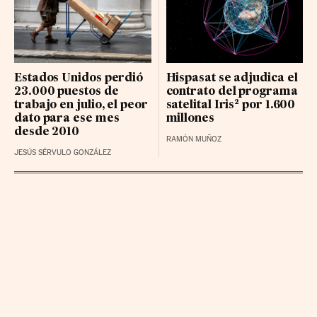
BBVA RG
24.6 (0.01%)
LOGISTA INTEGRAL BR
36.7 (0.34%)
NATURGY GRP BR
28.72 (-0.06%)
Estados Unidos perdió
Hispasat se adjudica el
23.000 puestos de
contrato del programa
trabajo en julio, el peor
satelital Iris² por 1.600
dato para ese mes
millones
desde 2010
RAMÓN MUÑOZ
JESÚS SÉRVULO GONZÁLEZ