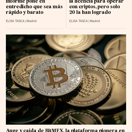
informe pone en
la licencia para operar
entredicho que sea más
con criptos, pero solo
rápido y barato
20 la han logrado
ELISA TASCA
|
Madrid
ELISA TASCA
|
Madrid
Auge y caída de BitMEX, la plataforma pionera en