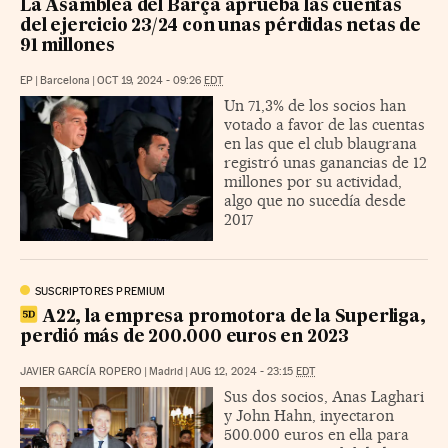
La Asamblea del Barça aprueba las cuentas
del ejercicio 23/24 con unas pérdidas netas de
91 millones
EP
|
Barcelona
|
OCT 19, 2024 - 09:26
EDT
Un 71,3% de los socios han
votado a favor de las cuentas
en las que el club blaugrana
registró unas ganancias de 12
millones por su actividad,
algo que no sucedía desde
2017
SUSCRIPTORES PREMIUM
A22, la empresa promotora de la Superliga,
perdió más de 200.000 euros en 2023
JAVIER GARCÍA ROPERO
|
Madrid
|
AUG 12, 2024 - 23:15
EDT
Sus dos socios, Anas Laghari
y John Hahn, inyectaron
500.000 euros en ella para