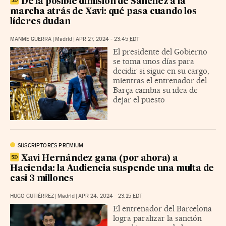
De la posible dimisión de Sánchez a la
marcha atrás de Xavi: qué pasa cuando los
líderes dudan
MANME GUERRA
|
Madrid
|
APR 27, 2024 - 23:45
EDT
El presidente del Gobierno
se toma unos días para
decidir si sigue en su cargo,
mientras el entrenador del
Barça cambia su idea de
dejar el puesto
SUSCRIPTORES PREMIUM
Xavi Hernández gana (por ahora) a
Hacienda: la Audiencia suspende una multa de
casi 3 millones
HUGO GUTIÉRREZ
|
Madrid
|
APR 24, 2024 - 23:15
EDT
El entrenador del Barcelona
logra paralizar la sanción