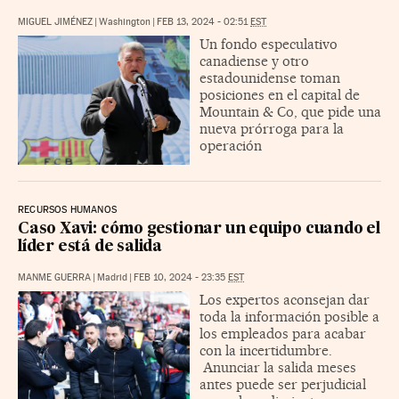
MIGUEL JIMÉNEZ
|
Washington
|
FEB 13, 2024 - 02:51
EST
Un fondo especulativo
canadiense y otro
estadounidense toman
posiciones en el capital de
Mountain & Co, que pide una
nueva prórroga para la
operación
RECURSOS HUMANOS
Caso Xavi: cómo gestionar un equipo cuando el
líder está de salida
MANME GUERRA
|
Madrid
|
FEB 10, 2024 - 23:35
EST
Los expertos aconsejan dar
toda la información posible a
los empleados para acabar
con la incertidumbre.
Anunciar la salida meses
antes puede ser perjudicial