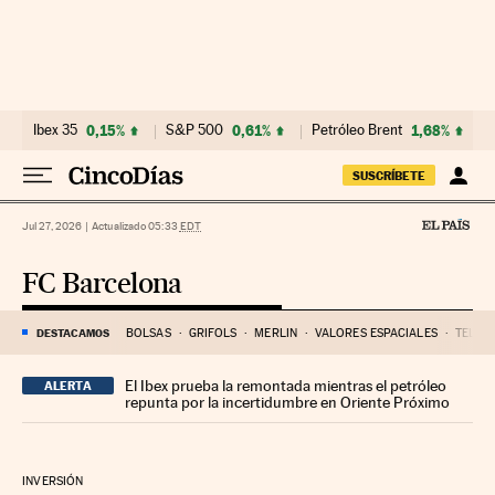
Ir al contenido
Ibex 35
0,15%
S&P 500
0,61%
Petróleo Brent
1,68%
SUSCRÍBETE
Jul 27, 2026
|
Actualizado 05:33
EDT
FC Barcelona
DESTACAMOS
BOLSAS
GRIFOLS
MERLIN
VALORES ESPACIALES
TELEF
El Ibex prueba la remontada mientras el petróleo
ALERTA
repunta por la incertidumbre en Oriente Próximo
INVERSIÓN