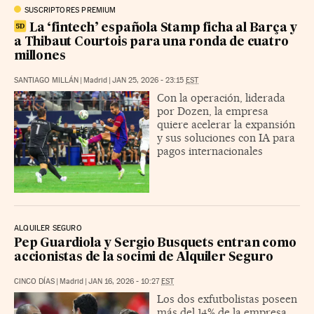
SUSCRIPTORES PREMIUM
La ‘fintech’ española Stamp ficha al Barça y
a Thibaut Courtois para una ronda de cuatro
millones
SANTIAGO MILLÁN
|
Madrid
|
JAN 25, 2026 - 23:15
EST
Con la operación, liderada
por Dozen, la empresa
quiere acelerar la expansión
y sus soluciones con IA para
pagos internacionales
ALQUILER SEGURO
Pep Guardiola y Sergio Busquets entran como
accionistas de la socimi de Alquiler Seguro
CINCO DÍAS
|
Madrid
|
JAN 16, 2026 - 10:27
EST
Los dos exfutbolistas poseen
más del 14% de la empresa,