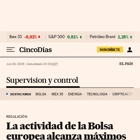
Ir al contenido
Ibex 35
-0,02%
S&P 500
0,61%
Petróleo Brent
1,28%
SUSCRÍBETE
Jun 29, 2026
|
Actualizado 23:30
EDT
Supervision y control
DESTACAMOS
BOLSA
IBEX 35
ENERGÍA
TECNOLOGÍA
CRIPTOACTIVOS
REGULACIÓN
La actividad de la Bolsa
europea alcanza máximos