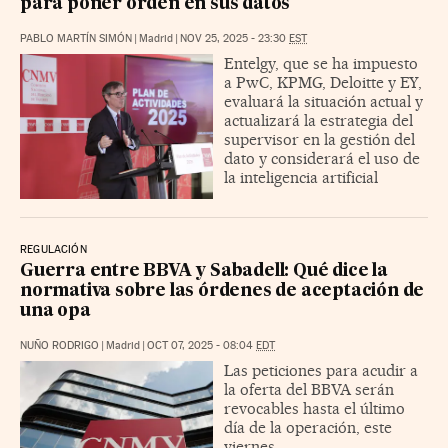
para poner orden en sus datos
PABLO MARTÍN SIMÓN
|
Madrid
|
NOV 25, 2025 - 23:30
EST
Entelgy, que se ha impuesto
a PwC, KPMG, Deloitte y EY,
evaluará la situación actual y
actualizará la estrategia del
supervisor en la gestión del
dato y considerará el uso de
la inteligencia artificial
REGULACIÓN
Guerra entre BBVA y Sabadell: Qué dice la
normativa sobre las órdenes de aceptación de
una opa
NUÑO RODRIGO
|
Madrid
|
OCT 07, 2025 - 08:04
EDT
Las peticiones para acudir a
la oferta del BBVA serán
revocables hasta el último
día de la operación, este
viernes