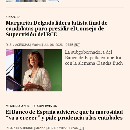
FINANZAS
Margarita Delgado lidera la lista final de
candidatas para presidir el Consejo de
Supervisión del BCE
R. S.
/
AGENCIAS
|
Madrid
|
JUL 06, 2023 - 07:53
EDT
La subgobernadora del
Banco de España competirá
con la alemana Claudia Buch
MEMORIA ANUAL DE SUPERVISIÓN
El Banco de España advierte que la morosidad
“va a crecer” y pide prudencia a las entidades
RICARDO SOBRINO
|
Madrid
|
APR 07, 2022 - 08:46
EDT