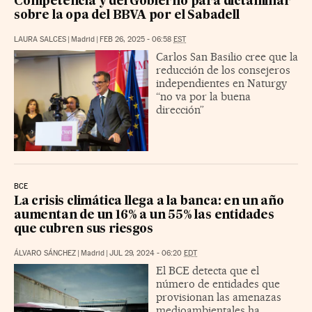
Competencia y del Gobierno para dictaminar
sobre la opa del BBVA por el Sabadell
LAURA SALCES
|
Madrid
|
FEB 26, 2025 - 06:58
EST
Carlos San Basilio cree que la
reducción de los consejeros
independientes en Naturgy
“no va por la buena
dirección”
BCE
La crisis climática llega a la banca: en un año
aumentan de un 16% a un 55% las entidades
que cubren sus riesgos
ÁLVARO SÁNCHEZ
|
Madrid
|
JUL 29, 2024 - 06:20
EDT
El BCE detecta que el
número de entidades que
provisionan las amenazas
medioambientales ha