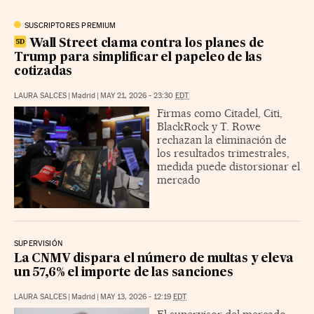
SUSCRIPTORES PREMIUM
Wall Street clama contra los planes de
Trump para simplificar el papeleo de las
cotizadas
LAURA SALCES
|
Madrid
|
MAY 21, 2026 - 23:30
EDT
Firmas como Citadel, Citi,
BlackRock y T. Rowe
rechazan la eliminación de
los resultados trimestrales,
medida puede distorsionar el
mercado
SUPERVISIÓN
La CNMV dispara el número de multas y eleva
un 57,6% el importe de las sanciones
LAURA SALCES
|
Madrid
|
MAY 13, 2026 - 12:19
EDT