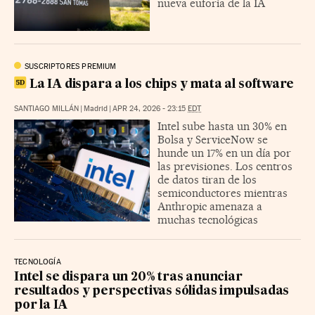
nueva euforia de la IA
SUSCRIPTORES PREMIUM
La IA dispara a los chips y mata al software
SANTIAGO MILLÁN
|
Madrid
|
APR 24, 2026 - 23:15
EDT
Intel sube hasta un 30% en
Bolsa y ServiceNow se
hunde un 17% en un día por
las previsiones. Los centros
de datos tiran de los
semiconductores mientras
Anthropic amenaza a
muchas tecnológicas
TECNOLOGÍA
Intel se dispara un 20% tras anunciar
resultados y perspectivas sólidas impulsadas
por la IA