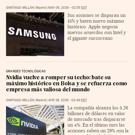
SANTIAGO MILLÁN
|
Madrid
|
MAY 06, 2026 - 02:55
EDT
Sus acciones se disparan un
15% y baten nuevo máximo
histórico. Apple negocia
nuevos acuerdos con Intel y
el gigante surcoreano
GRANDES TECNOLÓGICAS
Nvidia vuelve a romper su techo: bate su
máximo histórico en Bolsa y se refuerza como
empresa más valiosa del mundo
SANTIAGO MILLÁN
|
Madrid
|
APR 28, 2026 - 02:46
EDT
La compañía alcanza los 5,26
billones de dólares en valor
de mercado tras dispararse
un 4%. En el último mes las
acciones suben un 29% con la