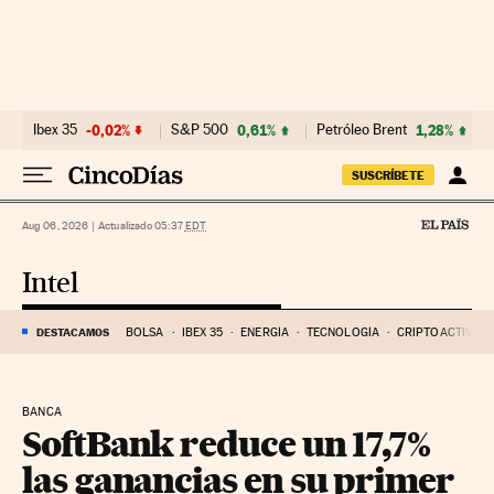
Ir al contenido
Ibex 35
-0,02%
S&P 500
0,61%
Petróleo Brent
1,28%
SUSCRÍBETE
Aug 06, 2026
|
Actualizado 05:37
EDT
Intel
DESTACAMOS
BOLSA
IBEX 35
ENERGÍA
TECNOLOGÍA
CRIPTOACTIVOS
BANCA
SoftBank reduce un 17,7%
las ganancias en su primer