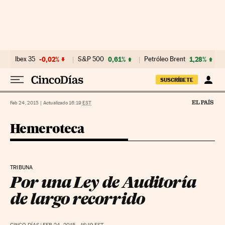
Ir al contenido
Ibex 35
-0,02%
S&P 500
0,61%
Petróleo Brent
1,28%
SUSCRÍBETE
Feb 24, 2015
|
Actualizado 16:19
EST
Hemeroteca
TRIBUNA
Por una Ley de Auditoría
de largo recorrido