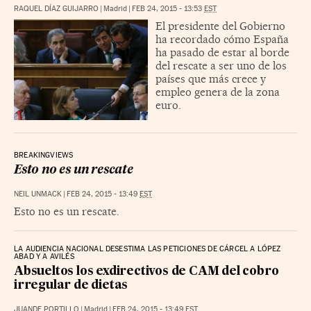
RAQUEL DÍAZ GUIJARRO
|
Madrid
|
FEB 24, 2015 - 13:53
EST
El presidente del Gobierno
ha recordado cómo España
ha pasado de estar al borde
del rescate a ser uno de los
países que más crece y
empleo genera de la zona
euro.
BREAKINGVIEWS
Esto no es un rescate
NEIL UNMACK
|
FEB 24, 2015 - 13:49
EST
Esto no es un rescate.
LA AUDIENCIA NACIONAL DESESTIMA LAS PETICIONES DE CÁRCEL A LÓPEZ
ABAD Y A AVILÉS
Absueltos los exdirectivos de CAM del cobro
irregular de dietas
JUANDE PORTILLO
|
Madrid
|
FEB 24, 2015 - 13:49
EST