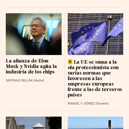
MERLIN PROP. BR
14.8 (-0.02%)
REDEIA CORP BR
15.45 (0.08%)
CELLNEX TELECOM BR
26.8 (0.93%)
REPSOL BR
25.46 (0.11%)
CAIXABANK
12.88 (0.12%)
FLUIDRA BR
20.32 (0.06%)
La alianza de Elon
FERROVIAL RG
La UE se suma a la
57.1 (-0.68%)
Musk y Nvidia agita la
ola proteccionista con
industria de los chips
PUIG BRANDS B RG
16.81 (-0.19%)
varias normas que
favorecen a las
SANTIAGO MILLÁN
|
Madrid
LABOR. FARMAC. R BR
62.222 (-0.05%)
empresas europeas
frente a las de terceros
GRIFOLS-A BR
10.105 (-0.105%)
países
ACCIONA BR
MANUEL V. GÓMEZ
|
Bruselas
213 (4%)
IBERDROLA
20.72 (0.14%)
UNICAJA BANCO BR
3.516 (0.07%)