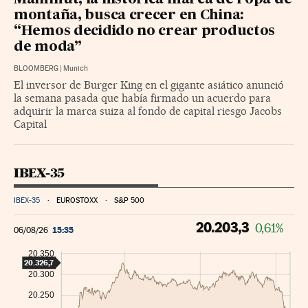
Mammut, la histórica marca de ropa de
montaña, busca crecer en China:
“Hemos decidido no crear productos
de moda”
BLOOMBERG
|
Munich
El inversor de Burger King en el gigante asiático anunció
la semana pasada que había firmado un acuerdo para
adquirir la marca suiza al fondo de capital riesgo Jacobs
Capital
IBEX-35
IBEX-35
EUROSTOXX
S&P 500
20.203,3
0,61%
15:35
06/08/26
20.350
20.326,7
20.300
20.250