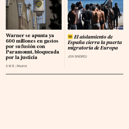
BBVA RG
24.59 (0.3%)
LOGISTA INTEGRAL BR
36.36 (0.1%)
NATURGY GRP BR
28.78 (0.12%)
Warner se apunta ya
El aislamiento de
600 millones en gastos
España cierra la puerta
por su fusión con
migratoria de Europa
Paramount, bloqueada
JON SINDREU
por la justicia
Á.M.R.
|
Madrid