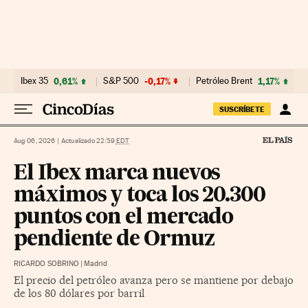
Ir al contenido
Ibex 35
0,61%
S&P 500
-0,17%
Petróleo Brent
1,17%
SUSCRÍBETE
Aug 06, 2026
|
Actualizado 22:59
EDT
El Ibex marca nuevos
máximos y toca los 20.300
puntos con el mercado
pendiente de Ormuz
RICARDO SOBRINO
|
Madrid
El precio del petróleo avanza pero se mantiene por debajo
de los 80 dólares por barril