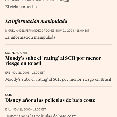
E. OLIVARES / C. GOYA
|
NOV 21, 2003 - 18:00
EST
El cielo por techo
La información manipulada
MIGUEL ÁNGEL FERNÁNDEZ ORDÓÑEZ
|
NOV 21, 2003 - 18:00
EST
La información manipulada
CALIFICACIONES
Moody's sube el 'rating' al SCH por menor
riesgo en Brasil
EFE
|
NOV 21, 2003 - 18:00
EST
Moody's sube el 'rating' al SCH por menor riesgo en Brasil
OCIO
Disney añora las películas de bajo coste
E. U.
|
NOV 21, 2003 - 18:00
EST
Disney añora las películas de bajo coste