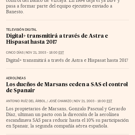
control del Banco de Vizcaya. En 1994 deja el ya BBV y
pasa a formar parte del equipo ejecutivo enviado a
Banesto.
TELEVISIÓN DIGITAL
Digital+ transmitirá a través de Astra e
Hispasat hasta 2017
CINCO DÍAS
|
NOV 21, 2003 - 18:00
EST
Digital+ transmitirá a través de Astra e Hispasat hasta 2017
AEROLÍNEAS
Los dueños de Marsans ceden a SAS el control
de Spanair
ANTONIO RUÍZ DEL ÁRBOL / JOSÉ CHAMIZO
|
NOV 21, 2003 - 18:00
EST
Los propietarios de Marsans, Gonzalo Pascual y Gerardo
Díaz, ultiman un pacto con la dirección de la aerolínea
escandinava SAS para reducir hasta el 10% su participación
en Spanair, la segunda compañía aérea española.