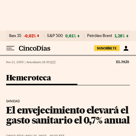
Ir al contenido
Ibex 35
-0,02%
S&P 500
0,61%
Petróleo Brent
1,28%
SUSCRÍBETE
Nov 21, 2003
|
Actualizado 18:00
EST
Hemeroteca
SANIDAD
El envejecimiento elevará el
gasto sanitario el 0,7% anual