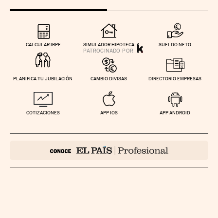
CALCULAR IRPF
SIMULADOR HIPOTECA
SUELDO NETO
PLANIFICA TU JUBILACIÓN
CAMBIO DIVISAS
DIRECTORIO EMPRESAS
COTIZACIONES
APP IOS
APP ANDROID