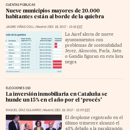
CUENTAS PÚBLICAS
Nueve municipios mayores de 20.000
habitantes están al borde de la quiebra
JAUME VIÑAS COLL
|
Madrid
|
DEC 19, 2017 - 13:16
EST
La Airef alerta de nueve
ayuntamientos con
problemas de sostenibilidad
Jerez, Alcorcón, Parla, Jaén
o Gandía figuran en esta lista
negra
ELECCIONES 21D
La inversión inmobiliaria en Cataluña se
hunde un 15% en el año por el ‘procés’
RAQUEL DÍAZ GUIJARRO
|
Madrid
|
DEC 19, 2017 - 12:05
EST
El desplome registrado en el
último trimestre alcanzó el
40% debido a la paralización