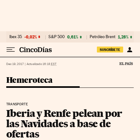
Ir al contenido
Ibex 35
-0,02%
S&P 500
0,61%
Petróleo Brent
1,28%
SUSCRÍBETE
Dec 19, 2017
|
Actualizado 16:18
EST
Hemeroteca
TRANSPORTE
Iberia y Renfe pelean por
las Navidades a base de
ofertas