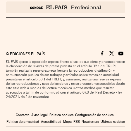
©
EDICIONES EL PAÍS
Cinco Días en F
Cinco Días e
Cinco 
EL PAÍS ejerce la oposición expresa frente al uso de sus obras y prestaciones en
la elaboración de revistas de prensa prevista en el artículo 32.1 del TRLPI;
también realiza la reserva expresa frente a la reproducción, distribución y
comunicación pública de sus trabajos y artículos sobre temas de actualidad
prevista en el artículo 33.1 del TRLPI; y, asimismo, realiza una reserva expresa
de las reproducciones y usos de las obras y otras prestaciones accesibles desde
este sitio web a medios de lectura mecánica u otros medios que resulten
adecuados a tal fin de conformidad con el artículo 67.3 del Real Decreto - ley
24/2021, de 2 de noviembre
Contacto
Aviso legal
Política cookies
Configuración de cookies
Política de privacidad
Accesibilidad
Mapa
RSS
Newsletters
Últimas noticias