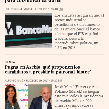
para 2018 de Banca March
LUIS RUSCONI
|
Madrid
|
DEC 19, 2017 - 15:40
EST
Los analistas aseguran que el
sector industrial se
beneficiará de un aumento
de las inversiones El banco
afirma que el PIB español
crecerá, pese a la
incertidumbre política, un
2,5% en 2018
CIENCIA
Pugna en Asebio: qué proponen los
candidatos a presidir la patronal 'biotec'
ALFONSO SIMÓN RUIZ
|
DEC 19, 2017 - 15:25
EST
Jordi Martí (Ferrer) y Ana
Polanco (Merck) se juegan
este miércoles la presidencia
de Asebio Más de 200
empresas innovadoras