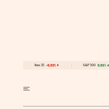
Ir al contenido
Ibex 35
-0,02%
S&P 500
0,61%