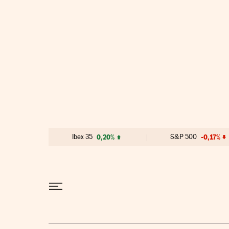
Ir al contenido
Ibex 35
0,20%
S&P 500
-0,17%