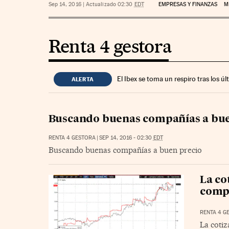
Sep 14, 2016
|
Actualizado 02:30
EDT
EMPRESAS Y FINANZAS
M
Renta 4 gestora
El Ibex se toma un respiro tras los 
ALERTA
Buscando buenas compañías a bue
RENTA 4 GESTORA
|
SEP 14, 2016 - 02:30
EDT
Buscando buenas compañías a buen precio
La co
compo
RENTA 4 G
La cotiz