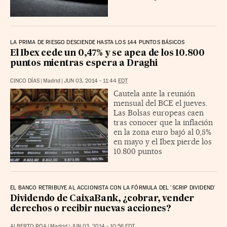
LA PRIMA DE RIESGO DESCIENDE HASTA LOS 144 PUNTOS BÁSICOS
El Ibex cede un 0,47% y se apea de los 10.800
puntos mientras espera a Draghi
CINCO DÍAS
|
Madrid
|
JUN 03, 2014 - 11:44
EDT
Cautela ante la reunión
mensual del BCE el jueves.
Las Bolsas europeas caen
tras conocer que la inflación
en la zona euro bajó al 0,5%
en mayo y el Ibex pierde los
10.800 puntos
EL BANCO RETRIBUYE AL ACCIONISTA CON LA FÓRMULA DEL 'SCRIP DIVIDEND'
Dividendo de CaixaBank, ¿cobrar, vender
derechos o recibir nuevas acciones?
ALBERTO ROA
|
Madrid
|
JUN 03, 2014 - 10:56
EDT