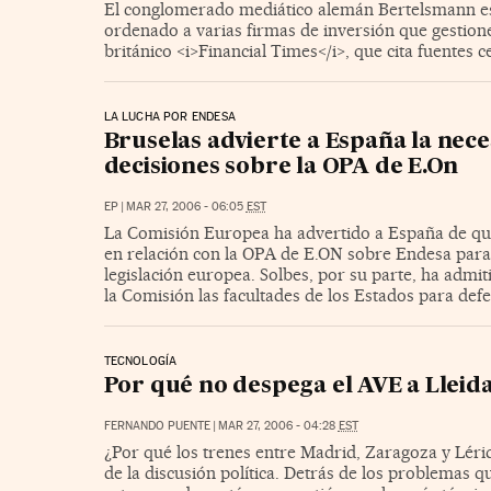
El conglomerado mediático alemán Bertelsmann est
ordenado a varias firmas de inversión que gestion
británico <i>Financial Times</i>, que cita fuentes c
LA LUCHA POR ENDESA
Bruselas advierte a España la nec
decisiones sobre la OPA de E.On
EP
|
MAR 27, 2006 - 06:05
EST
La Comisión Europea ha advertido a España de que
en relación con la OPA de E.ON sobre Endesa para q
legislación europea. Solbes, por su parte, ha admi
la Comisión las facultades de los Estados para defe
TECNOLOGÍA
Por qué no despega el AVE a Lleida
FERNANDO PUENTE
|
MAR 27, 2006 - 04:28
EST
¿Por qué los trenes entre Madrid, Zaragoza y Lérid
de la discusión política. Detrás de los problemas 