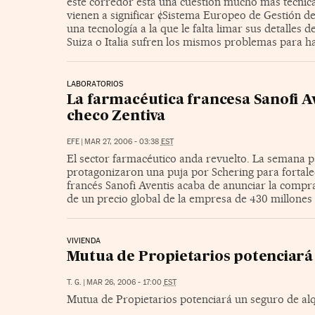
este corredor está una cuestión mucho más técnica 
vienen a significar ¢Sistema Europeo de Gestión d
una tecnología a la que le falta limar sus detalles 
Suiza o Italia sufren los mismos problemas para h
LABORATORIOS
La farmacéutica francesa Sanofi A
checo Zentiva
EFE
|
MAR 27, 2006 - 03:38
EST
El sector farmacéutico anda revuelto. La semana p
protagonizaron una puja por Schering para fortale
francés Sanofi Aventis acaba de anunciar la compra
de un precio global de la empresa de 430 millones 
VIVIENDA
Mutua de Propietarios potenciará 
T. G.
|
MAR 26, 2006 - 17:00
EST
Mutua de Propietarios potenciará un seguro de alq