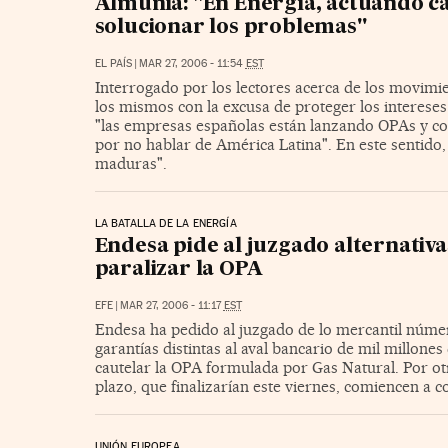
Almunia: "En Energía, actuando ca
solucionar los problemas"
EL PAÍS
|
MAR 27, 2006 - 11:54
EST
Interrogado por los lectores acerca de los movimi
los mismos con la excusa de proteger los interese
"las empresas españolas están lanzando OPAs y c
por no hablar de América Latina". En este sentido, 
maduras".
LA BATALLA DE LA ENERGÍA
Endesa pide al juzgado alternativas
paralizar la OPA
EFE
|
MAR 27, 2006 - 11:17
EST
Endesa ha pedido al juzgado de lo mercantil númer
garantías distintas al aval bancario de mil millone
cautelar la OPA formulada por Gas Natural. Por otra 
plazo, que finalizarían este viernes, comiencen a c
UNIÓN EUROPEA