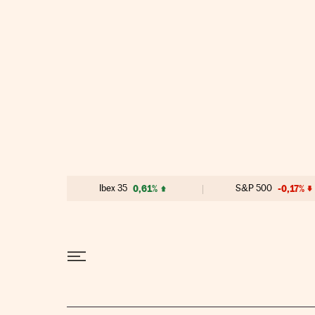
Ir al contenido
Ibex 35
0,61%
S&P 500
-0,17%