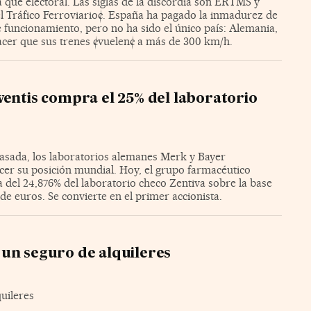
que electoral. Las siglas de la discordia son ERTMS y
el Tráfico Ferroviario¢. España ha pagado la inmadurez de
de funcionamiento, pero no ha sido el único país: Alemania,
acer que sus trenes ¢vuelen¢ a más de 300 km/h.
ventis compra el 25% del laboratorio
asada, los laboratorios alemanes Merk y Bayer
cer su posición mundial. Hoy, el grupo farmacéutico
 del 24,876% del laboratorio checo Zentiva sobre la base
de euros. Se convierte en el primer accionista.
un seguro de alquileres
uileres