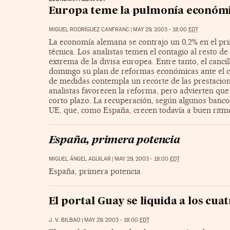
Europa teme la pulmonía económi
MIGUEL RODRÍGUEZ CANFRANC
|
MAY 29, 2003 - 18:00
EDT
La economía alemana se contrajo un 0,2% en el pr
técnica. Los analistas temen el contagio al resto d
extrema de la divisa europea. Entre tanto, el canc
domingo su plan de reformas económicas ante el c
de medidas contempla un recorte de las prestacion
analistas favorecen la reforma, pero advierten q
corto plazo. La recuperación, según algunos bancos
UE, que, como España, crecen todavía a buen ritm
España, primera potencia
MIGUEL ÁNGEL AGUILAR
|
MAY 29, 2003 - 18:00
EDT
España, primera potencia
El portal Guay se liquida a los cua
J. V. BILBAO
|
MAY 29, 2003 - 18:00
EDT