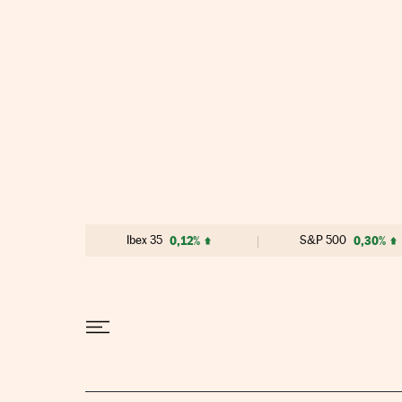
Ir al contenido
Ibex 35
0,12%
S&P 500
0,30%