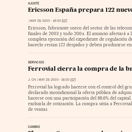
AJUSTE
Ericsson España prepara 122 nuevo
|
MAY 29, 2003 - 18:00
EDT
Ericsson, fabricante sueco del sector de las telec
finales de 2003 y todo 2004. El anuncio afectará a l
completa ejecución del expediente de regulación d
hacerlo restan 122 despidos y deben producirse en 
SERVICIOS
Ferrovial cierra la compra de la b
J. CH.
|
MAY 29, 2003 - 18:00
EDT
Ferrovial ha logrado hacerse con el control del g
declarado incondicional la oferta pública de adquisi
hacerse con una participación del 88,6% del capital
excluirla de cotización. La compra sitúa a Ferrov
de ventas.
CAMBIO