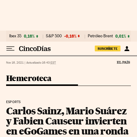
Ir al contenido
Ibex 35
0,16%
S&P 500
-0,16%
Petróleo Brent
0,01%
SUSCRÍBETE
Nov 16, 2021
|
Actualizado 16:43
EST
Hemeroteca
ESPORTS
Carlos Sainz, Mario Suárez
y Fabien Causeur invierten
en eGoGames en una ronda