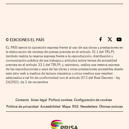
©
EDICIONES EL PAÍS
Cinco Días en F
Cinco Días e
Cinco 
EL PAÍS ejerce la oposición expresa frente al uso de sus obras y prestaciones en
la elaboración de revistas de prensa prevista en el artículo 32.1 del TRLPI;
también realiza la reserva expresa frente a la reproducción, distribución y
comunicación pública de sus trabajos y artículos sobre temas de actualidad
prevista en el artículo 33.1 del TRLPI; y, asimismo, realiza una reserva expresa
de las reproducciones y usos de las obras y otras prestaciones accesibles desde
este sitio web a medios de lectura mecánica u otros medios que resulten
adecuados a tal fin de conformidad con el artículo 67.3 del Real Decreto - ley
24/2021, de 2 de noviembre
Contacto
Aviso legal
Política cookies
Configuración de cookies
Política de privacidad
Accesibilidad
Mapa
RSS
Newsletters
Últimas noticias