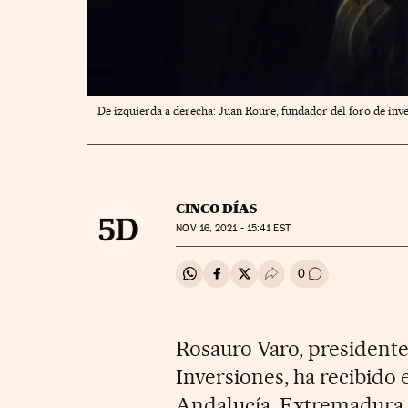
De izquierda a derecha: Juan Roure, fundador del foro de inve
CINCO DÍAS
NOV
16, 2021 - 15:41
EST
0
Compartir en Whatsapp
Compartir en Facebook
Compartir en Twitter
Desplegar Redes Soci
Ir a los comenta
Rosauro Varo, president
Inversiones, ha recibid
Andalucía, Extremadura, 