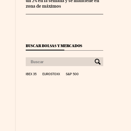
un 2% en la semana y se mantiene en
zona de máximos
BUSCAR BOLSAS Y MERCADOS
IBEX 35
EUROSTOXX
S&P 500