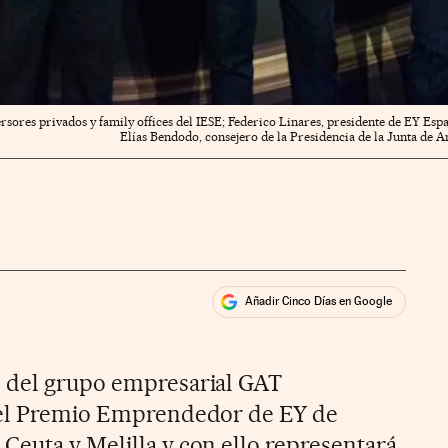
rsores privados y family offices del IESE; Federico Linares, presidente de EY Es
Elías Bendodo, consejero de la Presidencia de la Junta de A
Añadir Cinco Días en Google
ales
rios
e del grupo empresarial GAT
o el Premio Emprendedor de EY de
Ceuta y Melilla y con ello representará