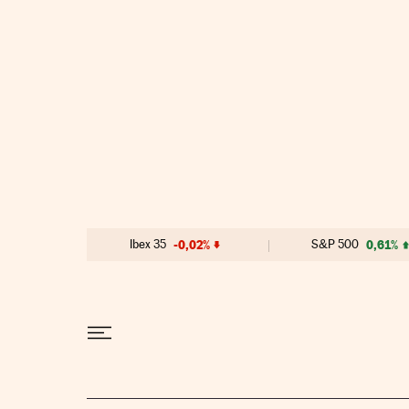
Ir al contenido
Ibex 35
-0,02%
S&P 500
0,61%