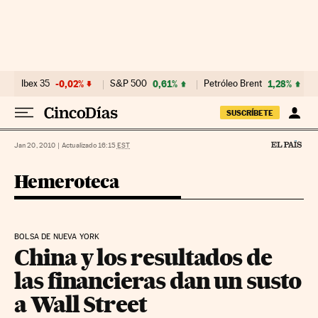
Ir al contenido
Ibex 35
-0,02%
S&P 500
0,61%
Petróleo Brent
1,28%
SUSCRÍBETE
Jan 20, 2010
|
Actualizado 16:15
EST
Hemeroteca
BOLSA DE NUEVA YORK
China y los resultados de
las financieras dan un susto
a Wall Street