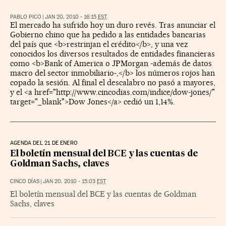
PABLO PICO
|
JAN 20, 2010 - 16:15
EST
El mercado ha sufrido hoy un duro revés. Tras anunciar el
Gobierno chino que ha pedido a las entidades bancarias
del país que <b>restrinjan el crédito</b>, y una vez
conocidos los diversos resultados de entidades financieras
como <b>Bank of America o JPMorgan -además de datos
macro del sector inmobiliario-,</b> los números rojos han
copado la sesión. Al final el descalabro no pasó a mayores,
y el <a href="http://www.cincodias.com/indice/dow-jones/"
target="_blank">Dow Jones</a> cedió un 1,14%.
AGENDA DEL 21 DE ENERO
El boletín mensual del BCE y las cuentas de
Goldman Sachs, claves
CINCO DÍAS
|
JAN 20, 2010 - 15:03
EST
El boletín mensual del BCE y las cuentas de Goldman
Sachs, claves