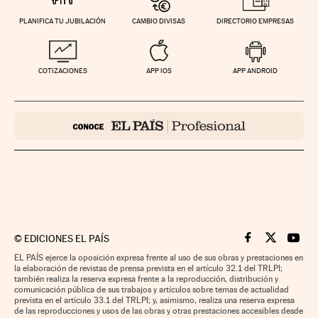
PLANIFICA TU JUBILACIÓN
CAMBIO DIVISAS
DIRECTORIO EMPRESAS
COTIZACIONES
APP IOS
APP ANDROID
©
EDICIONES EL PAÍS
Cinco Días en F
Cinco Días e
Cinco 
EL PAÍS ejerce la oposición expresa frente al uso de sus obras y prestaciones en
la elaboración de revistas de prensa prevista en el artículo 32.1 del TRLPI;
también realiza la reserva expresa frente a la reproducción, distribución y
comunicación pública de sus trabajos y artículos sobre temas de actualidad
prevista en el artículo 33.1 del TRLPI; y, asimismo, realiza una reserva expresa
de las reproducciones y usos de las obras y otras prestaciones accesibles desde