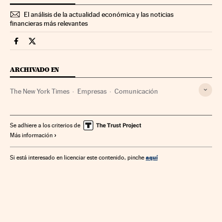
El análisis de la actualidad económica y las noticias
financieras más relevantes
Companias Cinco Días en Facebook
Companias Cinco Días en Twitter
ARCHIVADO EN
The New York Times
Empresas
Comunicación
Se adhiere a los criterios de
Más información
aquí
Si está interesado en licenciar este contenido, pinche