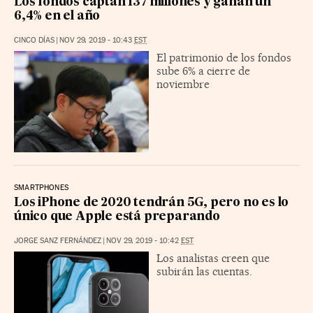
Los fondos captan 137 millones y ganan un
6,4% en el año
CINCO DÍAS
|
NOV 29, 2019 - 10:43
EST
El patrimonio de los fondos
sube 6% a cierre de
noviembre
SMARTPHONES
Los iPhone de 2020 tendrán 5G, pero no es lo
único que Apple está preparando
JORGE SANZ FERNÁNDEZ
|
NOV 29, 2019 - 10:42
EST
Los analistas creen que
subirán las cuentas.