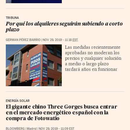
TRIBUNA
Por qué los alquileres seguirán subiendo a corto
plazo
GERMAN PÉREZ BARRIO
|
NOV 29, 2019 - 11:18
EST
Las medidas recientemente
aprobadas no moderan los
precios y cualquier solución
a medio o largo plazo
tardará años en funcionar
ENERGÍA SOLAR
El gigante chino Three Gorges busca entrar
en el mercado energético español con la
compra de Fotowatio
BLOOMBERG
|
Madrid
|
NOV 29, 2019 - 11:09
EST