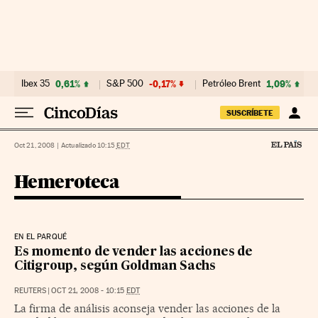
Ir al contenido
Ibex 35
0,61%
S&P 500
-0,17%
Petróleo Brent
1,09%
SUSCRÍBETE
Oct 21, 2008
|
Actualizado 10:15
EDT
Hemeroteca
EN EL PARQUÉ
Es momento de vender las acciones de
Citigroup, según Goldman Sachs
REUTERS
|
OCT 21, 2008 - 10:15
EDT
La firma de análisis aconseja vender las acciones de la