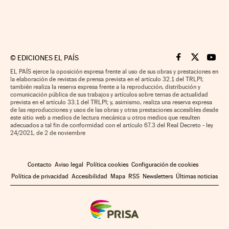
©
EDICIONES EL PAÍS
Cinco Días en F
Cinco Días e
Cinco 
EL PAÍS ejerce la oposición expresa frente al uso de sus obras y prestaciones en
la elaboración de revistas de prensa prevista en el artículo 32.1 del TRLPI;
también realiza la reserva expresa frente a la reproducción, distribución y
comunicación pública de sus trabajos y artículos sobre temas de actualidad
prevista en el artículo 33.1 del TRLPI; y, asimismo, realiza una reserva expresa
de las reproducciones y usos de las obras y otras prestaciones accesibles desde
este sitio web a medios de lectura mecánica u otros medios que resulten
adecuados a tal fin de conformidad con el artículo 67.3 del Real Decreto - ley
24/2021, de 2 de noviembre
Contacto
Aviso legal
Política cookies
Configuración de cookies
Política de privacidad
Accesibilidad
Mapa
RSS
Newsletters
Últimas noticias