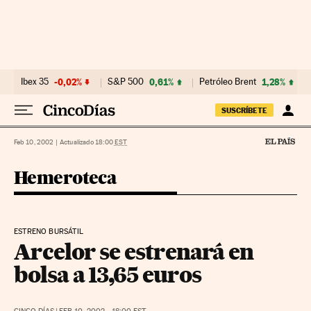
Ir al contenido
Ibex 35
-0,02%
S&P 500
0,61%
Petróleo Brent
1,28%
SUSCRÍBETE
Feb 10, 2002
|
Actualizado 18:00
EST
Hemeroteca
ESTRENO BURSÁTIL
Arcelor se estrenará en
bolsa a 13,65 euros