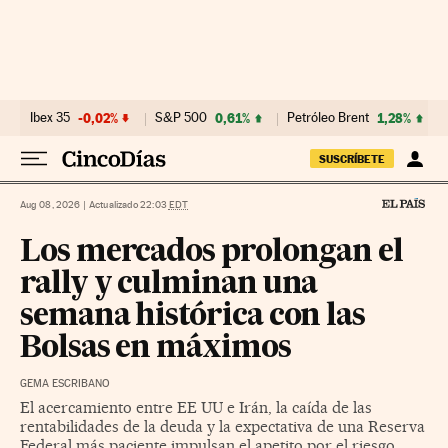
Ir al contenido
Ibex 35
-0,02%
S&P 500
0,61%
Petróleo Brent
1,28%
SUSCRÍBETE
Aug 08, 2026
|
Actualizado 22:03
EDT
Los mercados prolongan el
rally y culminan una
semana histórica con las
Bolsas en máximos
GEMA ESCRIBANO
El acercamiento entre EE UU e Irán, la caída de las
rentabilidades de la deuda y la expectativa de una Reserva
Federal más paciente impulsan el apetito por el riesgo