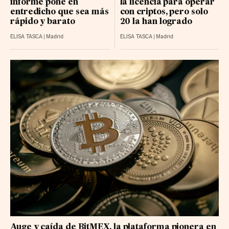
informe pone en
la licencia para operar
entredicho que sea más
con criptos, pero solo
rápido y barato
20 la han logrado
ELISA TASCA
|
Madrid
ELISA TASCA
|
Madrid
Auge y caída de BitMEX, la plataforma pionera en