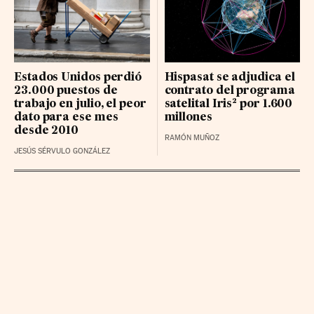
BBVA RG
24.6 (0.01%)
LOGISTA INTEGRAL BR
36.7 (0.34%)
NATURGY GRP BR
28.72 (-0.06%)
Estados Unidos perdió
Hispasat se adjudica el
23.000 puestos de
contrato del programa
trabajo en julio, el peor
satelital Iris² por 1.600
dato para ese mes
millones
desde 2010
RAMÓN MUÑOZ
JESÚS SÉRVULO GONZÁLEZ