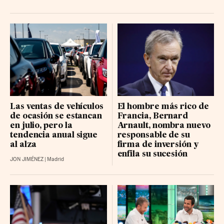
MERLIN PROP. BR
14.8 (-0.02%)
REDEIA CORP BR
15.45 (0.08%)
CELLNEX TELECOM BR
26.8 (0.93%)
REPSOL BR
25.46 (0.11%)
CAIXABANK
12.88 (0.12%)
FLUIDRA BR
20.32 (0.06%)
Las ventas de vehículos
El hombre más rico de
FERROVIAL RG
57.1 (-0.68%)
de ocasión se estancan
Francia, Bernard
en julio, pero la
Arnault, nombra nuevo
PUIG BRANDS B RG
16.81 (-0.19%)
tendencia anual sigue
responsable de su
LABOR. FARMAC. R BR
al alza
firma de inversión y
62.222 (-0.05%)
enfila su sucesión
JON JIMÉNEZ
|
Madrid
GRIFOLS-A BR
10.105 (-0.105%)
ACCIONA BR
213 (4%)
IBERDROLA
20.72 (0.14%)
UNICAJA BANCO BR
3.516 (0.07%)