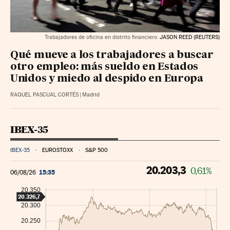
Trabajadores de oficina en distrito financiero.
JASON REED (REUTERS)
Qué mueve a los trabajadores a buscar
otro empleo: más sueldo en Estados
Unidos y miedo al despido en Europa
RAQUEL PASCUAL CORTÉS
|
Madrid
IBEX-35
IBEX-35
EUROSTOXX
S&P 500
20.203,3
0,61%
15:35
06/08/26
20.350
20.326,7
20.300
20.250