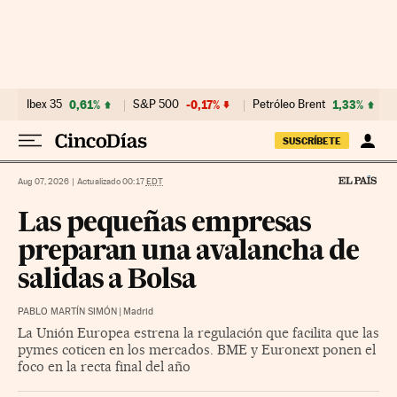
Ir al contenido
Ibex 35
0,61%
S&P 500
-0,17%
Petróleo Brent
1,33%
SUSCRÍBETE
Aug 07, 2026
|
Actualizado 00:17
EDT
Las pequeñas empresas
preparan una avalancha de
salidas a Bolsa
PABLO MARTÍN SIMÓN
|
Madrid
La Unión Europea estrena la regulación que facilita que las
pymes coticen en los mercados. BME y Euronext ponen el
foco en la recta final del año