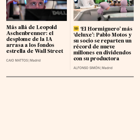
BBVA RG
24.59 (0.3%)
LOGISTA INTEGRAL BR
36.36 (0.1%)
Más allá de Leopold
NATURGY GRP BR
‘El Hormiguero’ más
28.78 (0.12%)
Aschenbrenner: el
‘deluxe’: Pablo Motos y
desplome de la IA
su socio se reparten un
arrasa a los fondos
récord de nueve
estrella de Wall Street
millones en dividendos
con su productora
CAIO MATTOS
|
Madrid
ALFONSO SIMÓN
|
Madrid