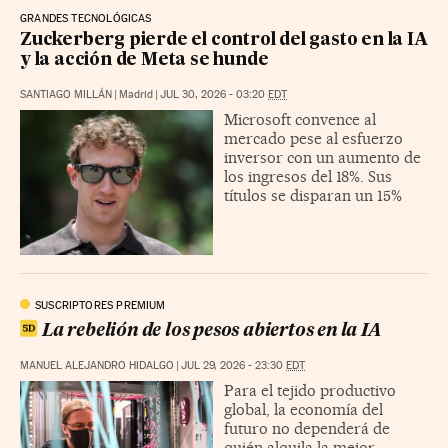
GRANDES TECNOLÓGICAS
Zuckerberg pierde el control del gasto en la IA
y la acción de Meta se hunde
SANTIAGO MILLÁN
|
Madrid
|
JUL 30, 2026 - 03:20
EDT
Microsoft convence al
mercado pese al esfuerzo
inversor con un aumento de
los ingresos del 18%. Sus
títulos se disparan un 15%
SUSCRIPTORES PREMIUM
La rebelión de los pesos abiertos en la IA
MANUEL ALEJANDRO HIDALGO
|
JUL 29, 2026 - 23:30
EDT
Para el tejido productivo
global, la economía del
futuro no dependerá de
quién alquila la mejor