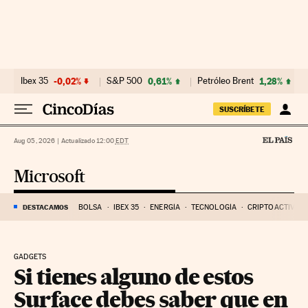
Ir al contenido
Ibex 35
-0,02%
S&P 500
0,61%
Petróleo Brent
1,28%
SUSCRÍBETE
Aug 05, 2026
|
Actualizado 12:00
EDT
Microsoft
DESTACAMOS
BOLSA
IBEX 35
ENERGÍA
TECNOLOGÍA
CRIPTOACTIVOS
GADGETS
Si tienes alguno de estos
Surface debes saber que en