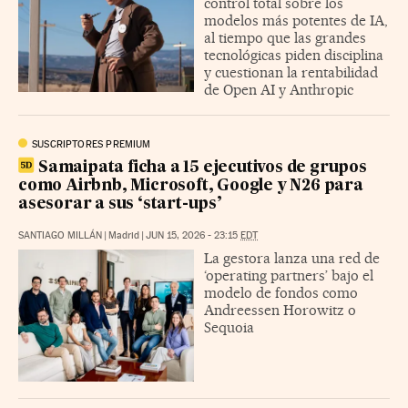
control total sobre los
modelos más potentes de IA,
al tiempo que las grandes
tecnológicas piden disciplina
y cuestionan la rentabilidad
de Open AI y Anthropic
SUSCRIPTORES PREMIUM
Samaipata ficha a 15 ejecutivos de grupos
como Airbnb, Microsoft, Google y N26 para
asesorar a sus ‘start-ups’
SANTIAGO MILLÁN
|
Madrid
|
JUN 15, 2026 - 23:15
EDT
La gestora lanza una red de
‘operating partners’ bajo el
modelo de fondos como
Andreessen Horowitz o
Sequoia