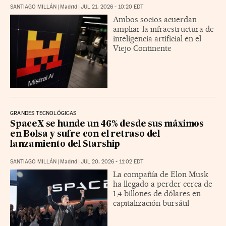
SANTIAGO MILLÁN
|
Madrid
|
JUL 21, 2026 - 10:20
EDT
Ambos socios acuerdan
ampliar la infraestructura de
inteligencia artificial en el
Viejo Continente
GRANDES TECNOLÓGICAS
SpaceX se hunde un 46% desde sus máximos
en Bolsa y sufre con el retraso del
lanzamiento del Starship
SANTIAGO MILLÁN
|
Madrid
|
JUL 20, 2026 - 11:02
EDT
La compañía de Elon Musk
ha llegado a perder cerca de
1,4 billones de dólares en
capitalización bursátil