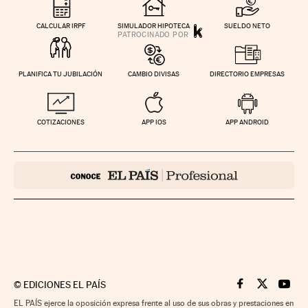
CALCULAR IRPF
SIMULADOR HIPOTECA
SUELDO NETO
PLANIFICA TU JUBILACIÓN
CAMBIO DIVISAS
DIRECTORIO EMPRESAS
COTIZACIONES
APP IOS
APP ANDROID
©
EDICIONES EL PAÍS
Cinco Días en F
Cinco Días e
Cinco 
EL PAÍS ejerce la oposición expresa frente al uso de sus obras y prestaciones en