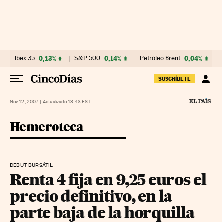
Ir al contenido
Ibex 35
0,13%
S&P 500
0,14%
Petróleo Brent
0,04%
SUSCRÍBETE
Nov 12, 2007
|
Actualizado 13:43
EST
Hemeroteca
DEBUT BURSÁTIL
Renta 4 fija en 9,25 euros el
precio definitivo, en la
parte baja de la horquilla