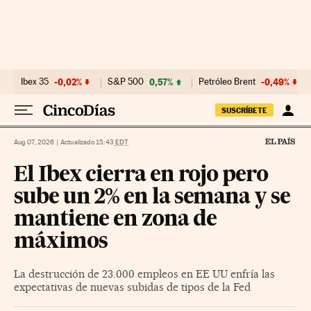
Ir al contenido
Ibex 35
-0,02%
S&P 500
0,57%
Petróleo Brent
-0,49%
SUSCRÍBETE
Aug 07, 2026
|
Actualizado 15:43
EDT
El Ibex cierra en rojo pero
sube un 2% en la semana y se
mantiene en zona de
máximos
La destrucción de 23.000 empleos en EE UU enfría las
expectativas de nuevas subidas de tipos de la Fed