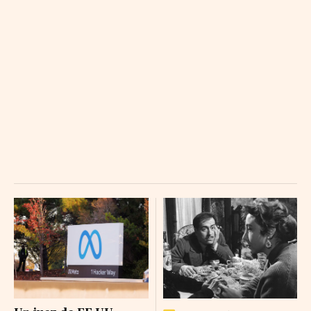
BANCO SABADELL BR
3.446 (0.011%)
ENAGAS BR
16.84 (-0.04%)
MAPFRE RG
4.42 (-0.054%)
BANKINTER BR
16.45 (0.015%)
BANCO SANTANDER RG
12.858 (-0.006%)
INDRA SISTEMAS BR-A
63.16 (1.8%)
MERLIN PROP. BR
14.77 (-0.03%)
REDEIA CORP BR
15.47 (0.02%)
CELLNEX TELECOM BR
27.56 (0.76%)
REPSOL BR
25.28 (-0.18%)
CAIXABANK
12.82 (-0.06%)
FLUIDRA BR
20.36 (0.04%)