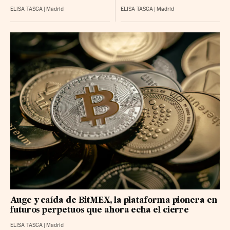
ELISA TASCA
|
Madrid
ELISA TASCA
|
Madrid
Auge y caída de BitMEX, la plataforma pionera en
futuros perpetuos que ahora echa el cierre
ELISA TASCA
|
Madrid