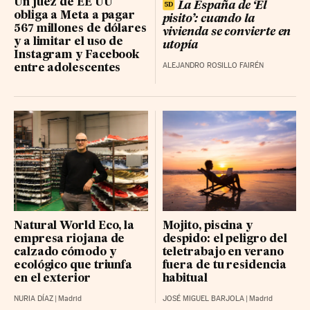
Un juez de EE UU
FERROVIAL RG
57.36 (0.26%)
La España de ‘El
obliga a Meta a pagar
pisito’: cuando la
567 millones de dólares
PUIG BRANDS B RG
16.88 (0.07%)
vivienda se convierte en
y a limitar el uso de
utopía
LABOR. FARMAC. R BR
Instagram y Facebook
58.35 (-0.25%)
ALEJANDRO ROSILLO FAIRÉN
entre adolescentes
GRIFOLS-A BR
10.175 (0.07%)
ACCIONA BR
140.7239 (0%)
IBERDROLA
20.7 (-0.02%)
UNICAJA BANCO BR
3.514 (-0.002%)
BBVA RG
24.6 (0.01%)
LOGISTA INTEGRAL BR
36.7 (0.34%)
Natural World Eco, la
Mojito, piscina y
NATURGY GRP BR
28.72 (-0.06%)
empresa riojana de
despido: el peligro del
calzado cómodo y
teletrabajo en verano
ecológico que triunfa
fuera de tu residencia
en el exterior
habitual
NURIA DÍAZ
|
Madrid
JOSÉ MIGUEL BARJOLA
|
Madrid