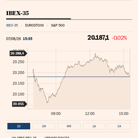
IBEX-35
IBEX-35
EUROSTOXX
S&P 500
20.187,1
-0,02%
15:35
07/08/26
20.300
20.288,4
20.250
20.200
20.150
20.100
20.055
20.050
09:00
12:00
15:00
1D
1M
6M
1A
2A
VALORES IBEX-35
VER MÁS ÍNDICES