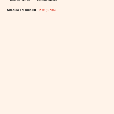
COLONIAL SFL
5.58 (0.025%)
SOLARIA ENERGIA BR
15.82 (-0.15%)
ENDESA BR
42.24 (-0.23%)
INTL. CONS. AIR RG
5.158 (-0.044%)
AENA BR
26.84 (0.02%)
ARCELORMITTAL RG
62.96 (-0.84%)
ACS BR
109 (-0.30000000000002%)
SACYR BR
4.5824 (-0.03%)
CRP ACC ENER RN BR
20.86 (0.12%)
ACERINOX BR
17.97 (-0.25%)
AMADEUS IT GRP BR-A
57.5 (1.02%)
INDITEX
58.66 (-0.14%)
TELEFONICA BR
3.671 (-0.025%)