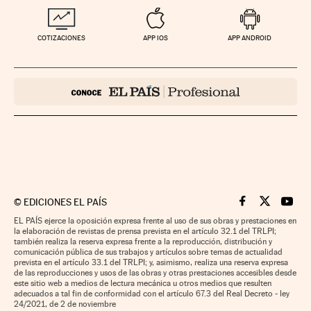
COTIZACIONES
APP IOS
APP ANDROID
©
EDICIONES EL PAÍS
Cinco Días en F
Cinco Días e
Cinco 
EL PAÍS ejerce la oposición expresa frente al uso de sus obras y prestaciones en
la elaboración de revistas de prensa prevista en el artículo 32.1 del TRLPI;
también realiza la reserva expresa frente a la reproducción, distribución y
comunicación pública de sus trabajos y artículos sobre temas de actualidad
prevista en el artículo 33.1 del TRLPI; y, asimismo, realiza una reserva expresa
de las reproducciones y usos de las obras y otras prestaciones accesibles desde
este sitio web a medios de lectura mecánica u otros medios que resulten
adecuados a tal fin de conformidad con el artículo 67.3 del Real Decreto - ley
24/2021, de 2 de noviembre