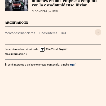
millones en una empresa conjunta
con la estadounidense Rivian
BLOOMBERG
| AUSTIN
ARCHIVADO EN
Mercados financieros
Tipos interés
BCE
Tesoro Público
Letras Tesoro
Renta fija
Déficit público
Elecciones Francia
Se adhiere a los criterios de
Más información
aquí
Si está interesado en licenciar este contenido, pinche