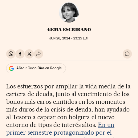
GEMA ESCRIBANO
JUN
26, 2024 - 23:25
EDT
Compartir en Whatsapp
Compartir en Facebook
Compartir en Twitter
Desplegar Redes Sociales
Ir a 
Añadir Cinco Días en Google
Los esfuerzos por ampliar la vida media de la
cartera de deuda, junto al vencimiento de los
bonos más caros emitidos en los momentos
más duros de la crisis de deuda, han ayudado
al Tesoro a capear con holgura el nuevo
entorno de tipos de interés altos.
En un
primer semestre protagonizado por el