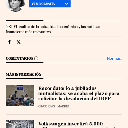
VER BIOGRAFÍA
El análisis de la actualidad económica y las noticias
financieras más relevantes
Mercados Financieros Cinco Días en Facebook
Mercados Financieros Cinco Días en Twitter
IR A LOS COMENTARIOS
Normas
›
COMENTARIOS
MÁS INFORMACIÓN
Recordatorio a jubilados
mutualistas: se acaba el plazo para
solicitar la devolución del IRPF
CINCO DÍAS
| MADRID
Volkswagen invertirá 5.000