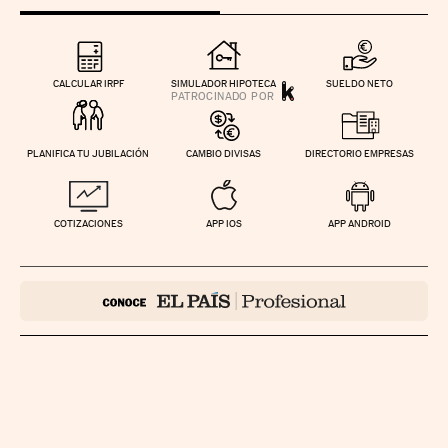
CALCULAR IRPF
SIMULADOR HIPOTECA
SUELDO NETO
PLANIFICA TU JUBILACIÓN
CAMBIO DIVISAS
DIRECTORIO EMPRESAS
COTIZACIONES
APP IOS
APP ANDROID