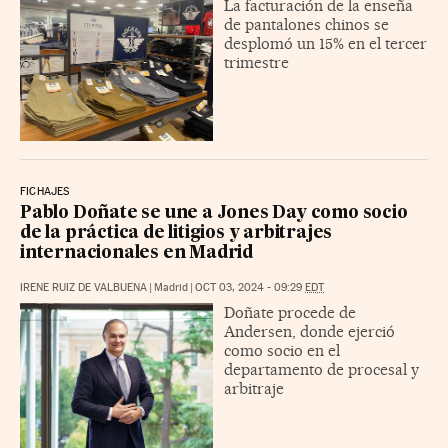
La facturación de la enseña
de pantalones chinos se
desplomó un 15% en el tercer
trimestre
FICHAJES
Pablo Doñate se une a Jones Day como socio
de la práctica de litigios y arbitrajes
internacionales en Madrid
IRENE RUIZ DE VALBUENA
|
Madrid
|
OCT 03, 2024 - 09:29
EDT
Doñate procede de
Andersen, donde ejerció
como socio en el
departamento de procesal y
arbitraje