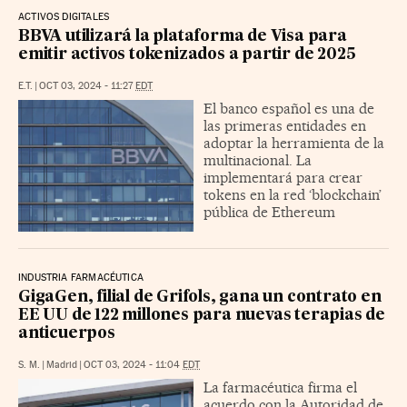
ACTIVOS DIGITALES
BBVA utilizará la plataforma de Visa para
emitir activos tokenizados a partir de 2025
E.T.
|
OCT 03, 2024 - 11:27
EDT
El banco español es una de
las primeras entidades en
adoptar la herramienta de la
multinacional. La
implementará para crear
tokens en la red ‘blockchain’
pública de Ethereum
INDUSTRIA FARMACÉUTICA
GigaGen, filial de Grifols, gana un contrato en
EE UU de 122 millones para nuevas terapias de
anticuerpos
S. M.
|
Madrid
|
OCT 03, 2024 - 11:04
EDT
La farmacéutica firma el
acuerdo con la Autoridad de