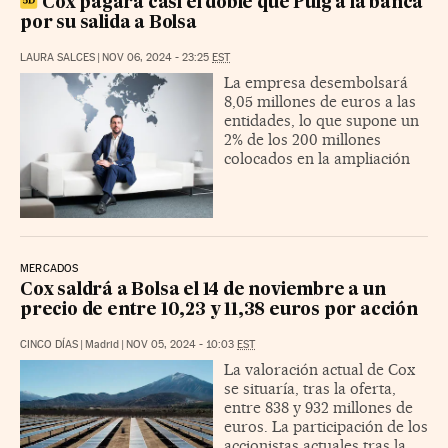
Cox pagará casi el doble que Puig a la banca
por su salida a Bolsa
LAURA SALCES
|
NOV 06, 2024 - 23:25
EST
La empresa desembolsará
8,05 millones de euros a las
entidades, lo que supone un
2% de los 200 millones
colocados en la ampliación
MERCADOS
Cox saldrá a Bolsa el 14 de noviembre a un
precio de entre 10,23 y 11,38 euros por acción
CINCO DÍAS
|
Madrid
|
NOV 05, 2024 - 10:03
EST
La valoración actual de Cox
se situaría, tras la oferta,
entre 838 y 932 millones de
euros. La participación de los
accionistas actuales tras la