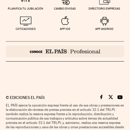
PLANIFICA TU JUBILACIÓN
CAMBIO DIVISAS
DIRECTORIO EMPRESAS
COTIZACIONES
APP IOS
APP ANDROID
©
EDICIONES EL PAÍS
Cinco Días en F
Cinco Días e
Cinco 
EL PAÍS ejerce la oposición expresa frente al uso de sus obras y prestaciones en
la elaboración de revistas de prensa prevista en el artículo 32.1 del TRLPI;
también realiza la reserva expresa frente a la reproducción, distribución y
comunicación pública de sus trabajos y artículos sobre temas de actualidad
prevista en el artículo 33.1 del TRLPI; y, asimismo, realiza una reserva expresa
de las reproducciones y usos de las obras y otras prestaciones accesibles desde