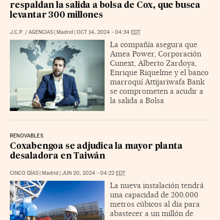
respaldan la salida a bolsa de Cox, que busca
levantar 300 millones
J.C.P.
/
AGENCIAS
|
Madrid
|
OCT 14, 2024 - 04:34
EDT
La compañía asegura que
Amea Power, Corporación
Cunext, Alberto Zardoya,
Enrique Riquelme y el banco
marroquí Attijariwafa Bank
se comprometen a acudir a
la salida a Bolsa
RENOVABLES
Coxabengoa se adjudica la mayor planta
desaladora en Taiwán
CINCO DÍAS
|
Madrid
|
JUN 20, 2024 - 04:22
EDT
La nueva instalación tendrá
una capacidad de 200.000
metros cúbicos al día para
abastecer a un millón de