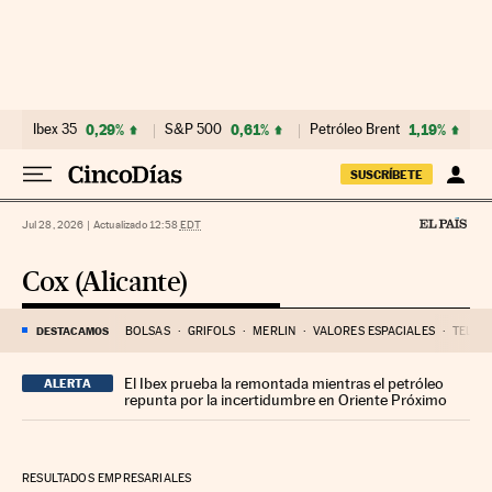
Ir al contenido
Ibex 35
0,29%
S&P 500
0,61%
Petróleo Brent
1,19%
SUSCRÍBETE
Jul 28, 2026
|
Actualizado 12:58
EDT
Cox (Alicante)
DESTACAMOS
BOLSAS
GRIFOLS
MERLIN
VALORES ESPACIALES
TELEF
El Ibex prueba la remontada mientras el petróleo
ALERTA
repunta por la incertidumbre en Oriente Próximo
RESULTADOS EMPRESARIALES