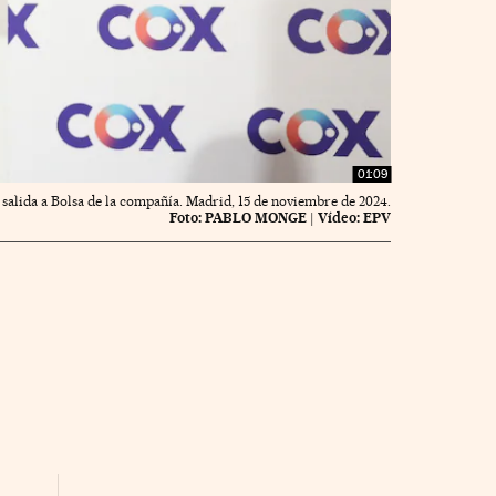
01:09
salida a Bolsa de la compañía. Madrid, 15 de noviembre de 2024.
Foto:
PABLO MONGE
|
Vídeo:
EPV