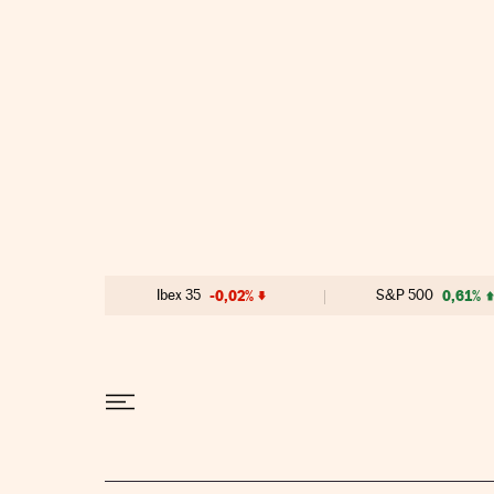
Ir al contenido
Ibex 35
-0,02%
S&P 500
0,61%