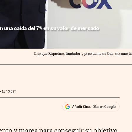
n una caída del 7% en su valor de mercado
Enrique Riquelme, fundador y presidente de Cox, durante la 
- 11:43
EST
Añadir Cinco Días en Google
ales
rios
ento y marea para conseguir su objetivo