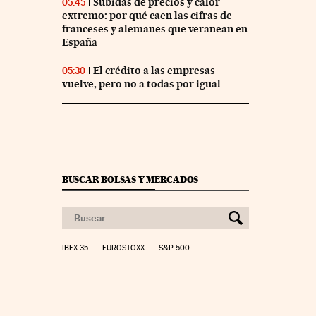
Subidas de precios y calor
05:45
extremo: por qué caen las cifras de
franceses y alemanes que veranean en
España
El crédito a las empresas
05:30
vuelve, pero no a todas por igual
BUSCAR BOLSAS Y MERCADOS
IBEX 35
EUROSTOXX
S&P 500