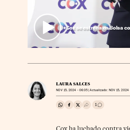
Cox se estrena en Bolsa co
LAURA SALCES
NOV
15, 2024 - 06:05
actualizado:
NOV
15, 2024 
1
Compartir en Whatsapp
Compartir en Facebook
Compartir en Twitter
Desplegar Redes Soci
Ir a los comenta
Cox ha luchado contra vi