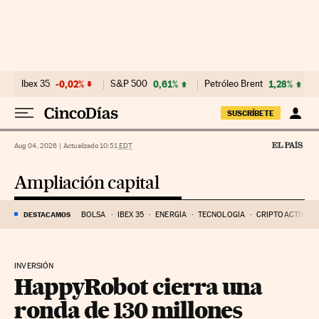
Ir al contenido
Ibex 35
-0,02%
S&P 500
0,61%
Petróleo Brent
1,28%
SUSCRÍBETE
Aug 04, 2026
|
Actualizado 10:51
EDT
Ampliación capital
DESTACAMOS
BOLSA
IBEX 35
ENERGÍA
TECNOLOGÍA
CRIPTOACTIVOS
INVERSIÓN
HappyRobot cierra una
ronda de 130 millones