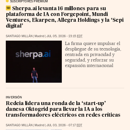
SUSCRIPTORES PREMIUM
Sherpa.ai levanta 16 millones para su
plataforma de IA con Forgepoint, Mundi
Ventures, Ekarpen, Allegra Holdings y la ‘Sepi
digital’
SANTIAGO MILLÁN
|
Madrid
|
JUL 05, 2026 - 23:15
EDT
La firma quiere impulsar el
despliegue de su tecnología,
centrada en privacidad y
seguridad, y reforzar su
expansión internacional
INVERSIÓN
Redeia lidera una ronda de la ‘start-up’
danesa Oktogrid para llevar la IA a los
transformadores eléctricos en redes críticas
SANTIAGO MILLÁN
|
Madrid
|
JUL 03, 2026 - 07:17
EDT