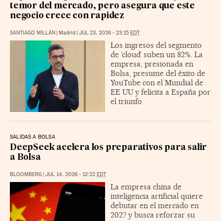
temor del mercado, pero asegura que este
negocio crece con rapidez
SANTIAGO MILLÁN
|
Madrid
|
JUL 23, 2026 - 23:15
EDT
Los ingresos del segmento
de ‘cloud’ suben un 82%. La
empresa, presionada en
Bolsa, presume del éxito de
YouTube con el Mundial de
EE UU y felicita a España por
el triunfo
SALIDAS A BOLSA
DeepSeek acelera los preparativos para salir
a Bolsa
BLOOMBERG
|
JUL 14, 2026 - 12:22
EDT
La empresa china de
inteligencia artificial quiere
debutar en el mercado en
2027 y busca reforzar su