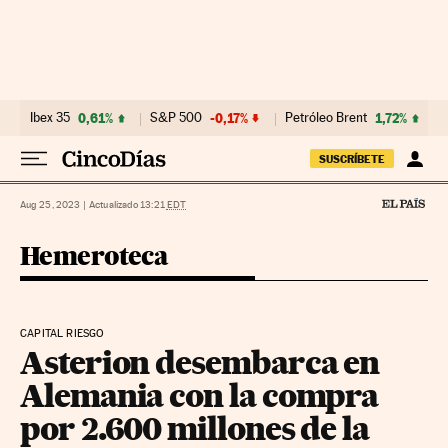
Ir al contenido
Ibex 35
0,61%
S&P 500
-0,17%
Petróleo Brent
1,72%
SUSCRÍBETE
Aug 25, 2023
|
Actualizado 13:21
EDT
Hemeroteca
CAPITAL RIESGO
Asterion desembarca en
Alemania con la compra
por 2.600 millones de la