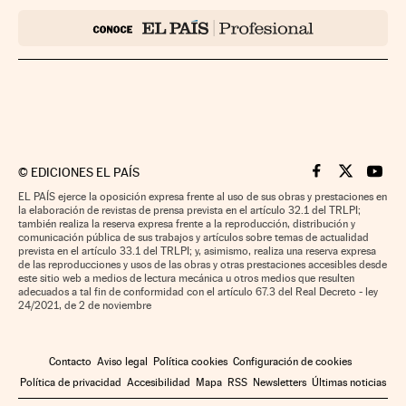
©
EDICIONES EL PAÍS
Cinco Días en F
Cinco Días e
Cinco 
EL PAÍS ejerce la oposición expresa frente al uso de sus obras y prestaciones en
la elaboración de revistas de prensa prevista en el artículo 32.1 del TRLPI;
también realiza la reserva expresa frente a la reproducción, distribución y
comunicación pública de sus trabajos y artículos sobre temas de actualidad
prevista en el artículo 33.1 del TRLPI; y, asimismo, realiza una reserva expresa
de las reproducciones y usos de las obras y otras prestaciones accesibles desde
este sitio web a medios de lectura mecánica u otros medios que resulten
adecuados a tal fin de conformidad con el artículo 67.3 del Real Decreto - ley
24/2021, de 2 de noviembre
Contacto
Aviso legal
Política cookies
Configuración de cookies
Política de privacidad
Accesibilidad
Mapa
RSS
Newsletters
Últimas noticias