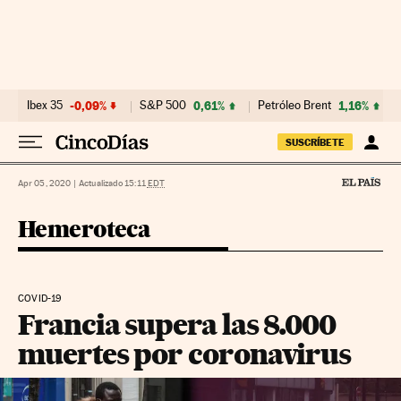
Ir al contenido
Ibex 35
-0,09%
S&P 500
0,61%
Petróleo Brent
1,16%
SUSCRÍBETE
Apr 05, 2020
|
Actualizado 15:11
EDT
Hemeroteca
COVID-19
Francia supera las 8.000
muertes por coronavirus