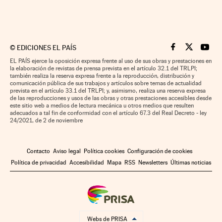
©
EDICIONES EL PAÍS
Cinco Días en F
Cinco Días e
Cinco 
EL PAÍS ejerce la oposición expresa frente al uso de sus obras y prestaciones en
la elaboración de revistas de prensa prevista en el artículo 32.1 del TRLPI;
también realiza la reserva expresa frente a la reproducción, distribución y
comunicación pública de sus trabajos y artículos sobre temas de actualidad
prevista en el artículo 33.1 del TRLPI; y, asimismo, realiza una reserva expresa
de las reproducciones y usos de las obras y otras prestaciones accesibles desde
este sitio web a medios de lectura mecánica u otros medios que resulten
adecuados a tal fin de conformidad con el artículo 67.3 del Real Decreto - ley
24/2021, de 2 de noviembre
Contacto
Aviso legal
Política cookies
Configuración de cookies
Política de privacidad
Accesibilidad
Mapa
RSS
Newsletters
Últimas noticias
Webs de PRISA