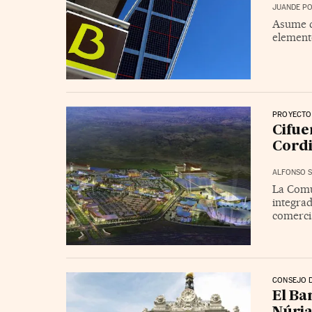
JUANDE PO
Asume qu
elemento
PROYECTO
Cifue
Cord
ALFONSO S
La Comu
integrad
comerci
CONSEJO D
El Ba