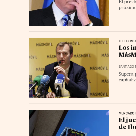
El presi
próxim
TELECOMU
Los i
MásMó
SANTIAGO 
Supera 
capitali
MERCADO 
El ju
de Ib