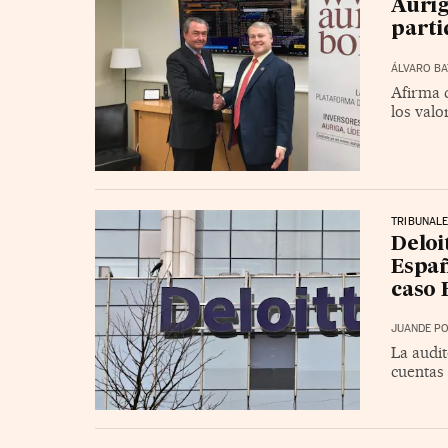
Aurig
parti
ÁLVARO B
Afirma 
los valo
TRIBUNAL
Deloi
Españ
caso 
JUANDE PO
La audi
cuentas 