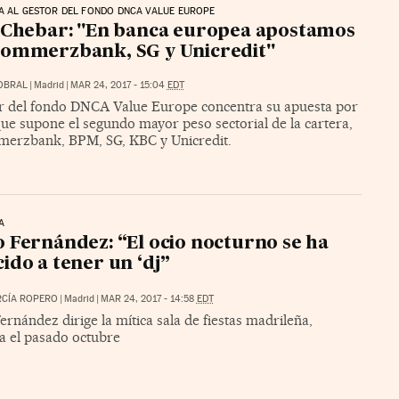
A AL GESTOR DEL FONDO DNCA VALUE EUROPE
 Chebar: "En banca europea apostamos
Commerzbank, SG y Unicredit"
OBRAL
|
Madrid
|
MAR 24, 2017 - 15:04
EDT
or del fondo DNCA Value Europe concentra su apuesta por
ue supone el segundo mayor peso sectorial de la cartera,
erzbank, BPM, SG, KBC y Unicredit.
A
 Fernández: “El ocio nocturno se ha
ido a tener un ‘dj”
RCÍA ROPERO
|
Madrid
|
MAR 24, 2017 - 14:58
EDT
rnández dirige la mítica sala de fiestas madrileña,
a el pasado octubre