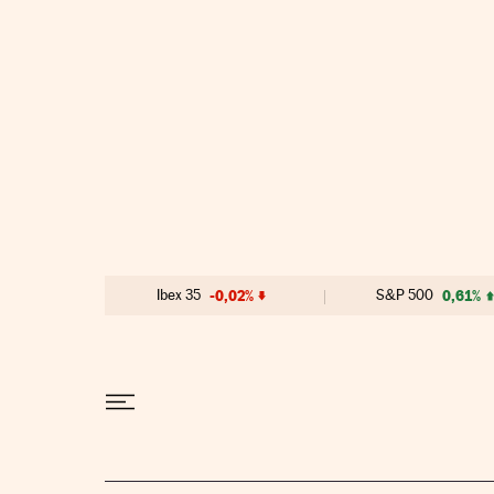
Ir al contenido
Ibex 35
-0,02%
S&P 500
0,61%