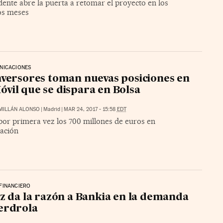
dente abre la puerta a retomar el proyecto en los
os meses
NICACIONES
nversores toman nuevas posiciones en
vil que se dispara en Bolsa
MILLÁN ALONSO
|
Madrid
|
MAR 24, 2017 - 15:58
EDT
por primera vez los 700 millones de euros en
zación
FINANCIERO
ez da la razón a Bankia en la demanda
erdrola