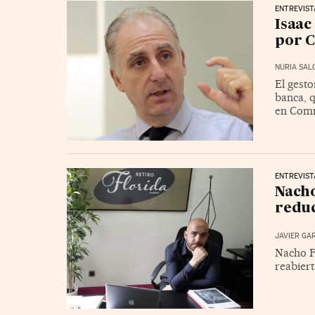
ENTREVIST
Isaac
por 
NURIA SAL
El gest
banca, q
en Comm
ENTREVIST
Nacho
reduc
JAVIER GA
Nacho Fe
reabiert