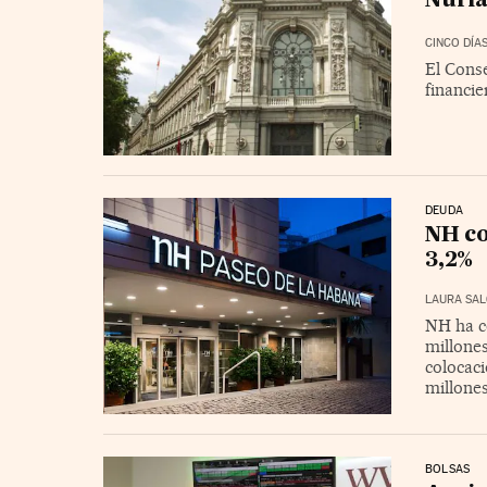
Núri
CINCO DÍA
El Cons
financi
DEUDA
NH co
3,2%
LAURA SAL
NH ha c
millones
colocaci
millone
BOLSAS