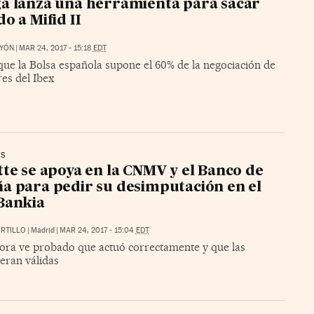
a lanza una herramienta para sacar
do a Mifid II
AYÓN
|
MAR 24, 2017 - 15:18
EDT
que la Bolsa española supone el 60% de la negociación de
res del Ibex
ES
tte se apoya en la CNMV y el Banco de
a para pedir su desimputación en el
Bankia
RTILLO
|
Madrid
|
MAR 24, 2017 - 15:04
EDT
tora ve probado que actuó correctamente y que las
eran válidas