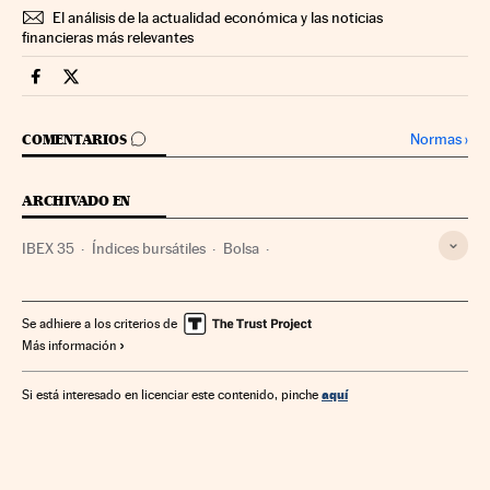
El análisis de la actualidad económica y las noticias
financieras más relevantes
Mercados Financieros Cinco Días en Facebook
Mercados Financieros Cinco Días en Twitter
IR A LOS COMENTARIOS
Normas
›
COMENTARIOS
ARCHIVADO EN
IBEX 35
Índices bursátiles
Bolsa
Mercados financieros
Finanzas
Se adhiere a los criterios de
Más información
aquí
Si está interesado en licenciar este contenido, pinche