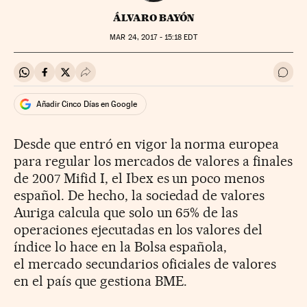
ÁLVARO BAYÓN
MAR
24, 2017 - 15:18
EDT
Compartir en Whatsapp
Compartir en Facebook
Compartir en Twitter
Desplegar Redes Sociales
Ir a 
Añadir Cinco Días en Google
Desde que entró en vigor la norma europea
para regular los mercados de valores a finales
de 2007 Mifid I, el Ibex es un poco menos
español. De hecho, la sociedad de valores
Auriga calcula que solo un 65% de las
operaciones ejecutadas en los valores del
índice lo hace en la Bolsa española,
el mercado secundarios oficiales de valores
en el país que gestiona BME.