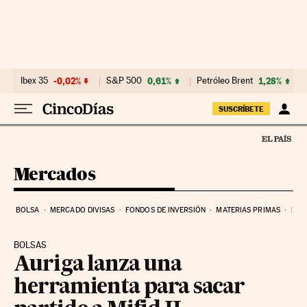
Ir al contenido
Ibex 35
-0,02%
S&P 500
0,61%
Petróleo Brent
1,28%
SUSCRÍBETE
Mercados
BOLSA
MERCADO DIVISAS
FONDOS DE INVERSIÓN
MATERIAS PRIMAS
DEU
BOLSAS
Auriga lanza una
herramienta para sacar