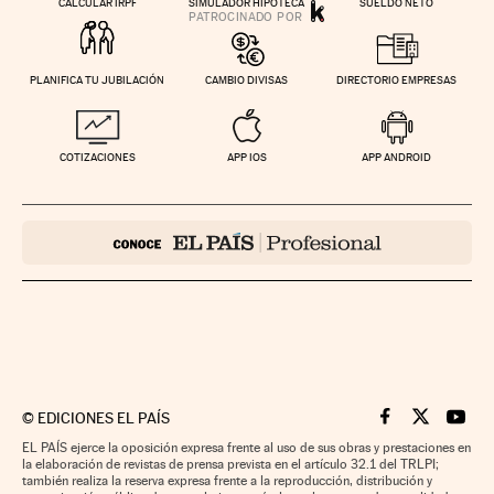
CALCULAR IRPF
SIMULADOR HIPOTECA
SUELDO NETO
PLANIFICA TU JUBILACIÓN
CAMBIO DIVISAS
DIRECTORIO EMPRESAS
COTIZACIONES
APP IOS
APP ANDROID
©
EDICIONES EL PAÍS
Cinco Días en F
Cinco Días e
Cinco 
EL PAÍS ejerce la oposición expresa frente al uso de sus obras y prestaciones en
la elaboración de revistas de prensa prevista en el artículo 32.1 del TRLPI;
también realiza la reserva expresa frente a la reproducción, distribución y