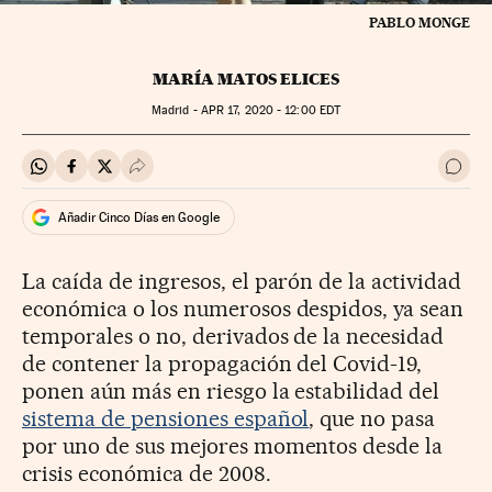
PABLO MONGE
MARÍA MATOS ELICES
Madrid -
APR
17, 2020 - 12:00
EDT
Compartir en Whatsapp
Compartir en Facebook
Compartir en Twitter
Desplegar Redes Sociales
Ir a 
Añadir Cinco Días en Google
La caída de ingresos, el parón de la actividad
económica o los numerosos despidos, ya sean
temporales o no, derivados de la necesidad
de contener la propagación del Covid-19,
ponen aún más en riesgo la estabilidad del
sistema de pensiones español
, que no pasa
por uno de sus mejores momentos desde la
crisis económica de 2008.