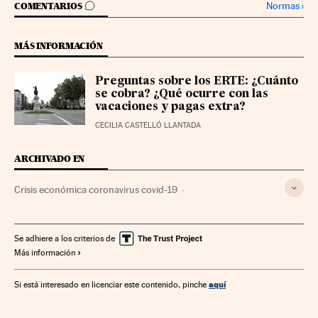
IR A LOS COMENTARIOS
Normas
›
COMENTARIOS
MÁS INFORMACIÓN
Preguntas sobre los ERTE: ¿Cuánto
se cobra? ¿Qué ocurre con las
vacaciones y pagas extra?
CECILIA CASTELLÓ LLANTADA
ARCHIVADO EN
Crisis económica coronavirus covid-19
Consecuencias económicas
Coronavirus Covid-19
Crisis económica
Pensión jubilación
Se adhiere a los criterios de
Más información
Recesión económica
Coronavirus
Jubilación
Coyuntura económica
Virología
Pensiones
aquí
Si está interesado en licenciar este contenido, pinche
Enfermedades infecciosas
Microbiología
Prestaciones