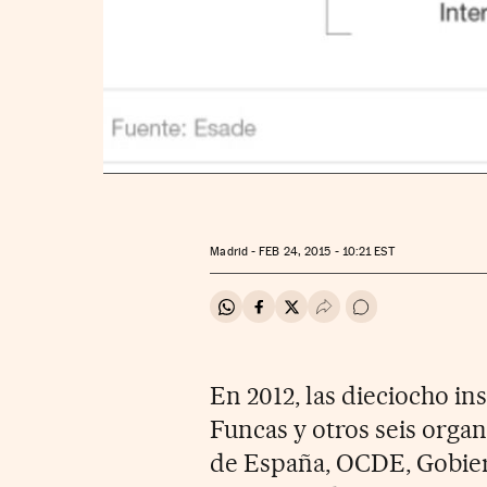
Madrid -
FEB
24, 2015 - 10:21
EST
Compartir en Whatsapp
Compartir en Facebook
Compartir en Twitter
Desplegar Redes Soci
Ir a los comentar
En 2012, las dieciocho i
Funcas y otros seis org
de España, OCDE, Gobier