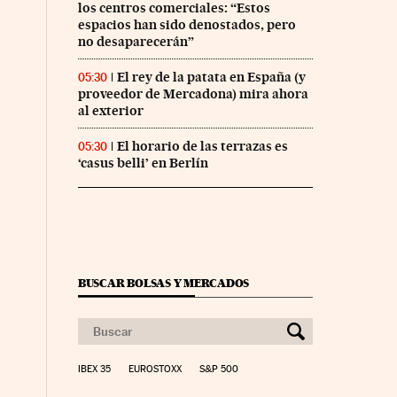
los centros comerciales: “Estos
espacios han sido denostados, pero
no desaparecerán”
El rey de la patata en España (y
05:30
proveedor de Mercadona) mira ahora
al exterior
El horario de las terrazas es
05:30
‘casus belli’ en Berlín
BUSCAR BOLSAS Y MERCADOS
IBEX 35
EUROSTOXX
S&P 500