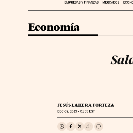
EMPRESAS Y FINANZAS
MERCADOS
ECON
Economía
Sal
JESÚS LAHERA FORTEZA
DEC
09, 2013 - 01:55
EST
Compartir en Whatsapp
Compartir en Facebook
Compartir en Twitter
Desplegar Redes Soci
Ir a los comentar