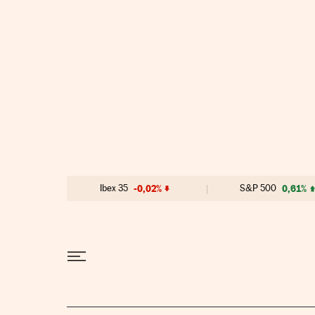
Ir al contenido
Ibex 35
-0,02%
S&P 500
0,61%