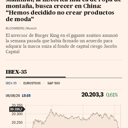
Mammut, la histórica marca de ropa de
montaña, busca crecer en China:
“Hemos decidido no crear productos
de moda”
BLOOMBERG
|
Munich
El inversor de Burger King en el gigante asiático anunció
la semana pasada que había firmado un acuerdo para
adquirir la marca suiza al fondo de capital riesgo Jacobs
Capital
IBEX-35
IBEX-35
EUROSTOXX
S&P 500
20.203,3
0,61%
15:35
06/08/26
20.350
20.326,7
20.300
20.250