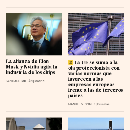
MERLIN PROP. BR
14.8 (-0.02%)
REDEIA CORP BR
15.45 (0.08%)
CELLNEX TELECOM BR
26.8 (0.93%)
REPSOL BR
25.46 (0.11%)
CAIXABANK
12.88 (0.12%)
FLUIDRA BR
20.32 (0.06%)
La alianza de Elon
FERROVIAL RG
La UE se suma a la
57.1 (-0.68%)
Musk y Nvidia agita la
ola proteccionista con
industria de los chips
PUIG BRANDS B RG
16.81 (-0.19%)
varias normas que
favorecen a las
SANTIAGO MILLÁN
|
Madrid
LABOR. FARMAC. R BR
62.222 (-0.05%)
empresas europeas
frente a las de terceros
GRIFOLS-A BR
10.105 (-0.105%)
países
ACCIONA BR
MANUEL V. GÓMEZ
|
Bruselas
213 (4%)
IBERDROLA
20.72 (0.14%)
UNICAJA BANCO BR
3.516 (0.07%)