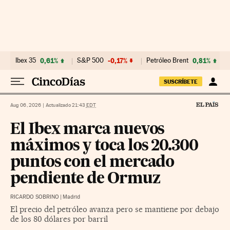
Ir al contenido
Ibex 35
0,61%
S&P 500
-0,17%
Petróleo Brent
0,81%
SUSCRÍBETE
Aug 06, 2026
|
Actualizado 21:43
EDT
El Ibex marca nuevos
máximos y toca los 20.300
puntos con el mercado
pendiente de Ormuz
RICARDO SOBRINO
|
Madrid
El precio del petróleo avanza pero se mantiene por debajo
de los 80 dólares por barril