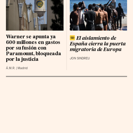
BBVA RG
24.59 (0.3%)
LOGISTA INTEGRAL BR
36.36 (0.1%)
NATURGY GRP BR
28.78 (0.12%)
Warner se apunta ya
El aislamiento de
600 millones en gastos
España cierra la puerta
por su fusión con
migratoria de Europa
Paramount, bloqueada
JON SINDREU
por la justicia
Á.M.R.
|
Madrid