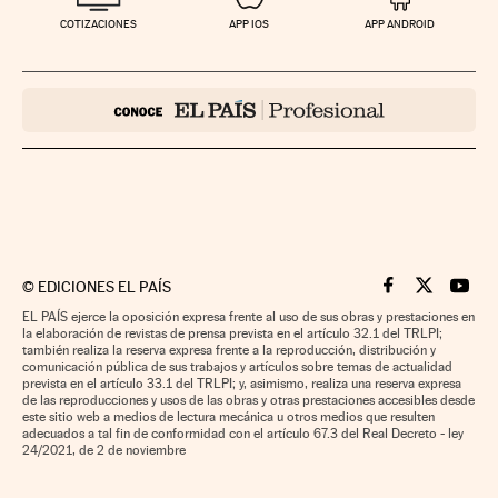
COTIZACIONES
APP IOS
APP ANDROID
©
EDICIONES EL PAÍS
Cinco Días en F
Cinco Días e
Cinco 
EL PAÍS ejerce la oposición expresa frente al uso de sus obras y prestaciones en
la elaboración de revistas de prensa prevista en el artículo 32.1 del TRLPI;
también realiza la reserva expresa frente a la reproducción, distribución y
comunicación pública de sus trabajos y artículos sobre temas de actualidad
prevista en el artículo 33.1 del TRLPI; y, asimismo, realiza una reserva expresa
de las reproducciones y usos de las obras y otras prestaciones accesibles desde
este sitio web a medios de lectura mecánica u otros medios que resulten
adecuados a tal fin de conformidad con el artículo 67.3 del Real Decreto - ley
24/2021, de 2 de noviembre