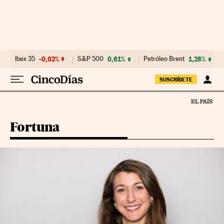
Ir al contenido
Ibex 35
-0,02%
S&P 500
0,61%
Petróleo Brent
1,28%
SUSCRÍBETE
Fortuna