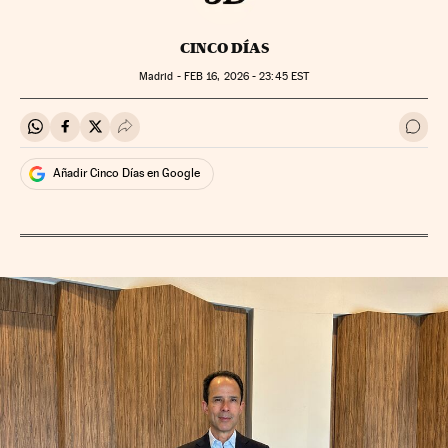
CINCO DÍAS
Madrid -
FEB
16, 2026 - 23:45
EST
Compartir en Whatsapp
Compartir en Facebook
Compartir en Twitter
Desplegar Redes Sociales
Ir a 
Añadir Cinco Días en Google