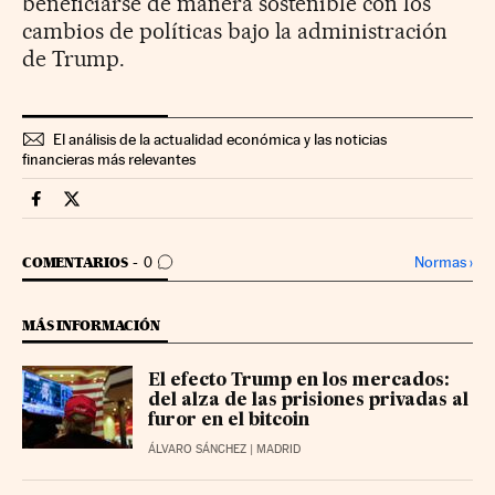
beneficiarse de manera sostenible con los
cambios de políticas bajo la administración
de Trump.
El análisis de la actualidad económica y las noticias
financieras más relevantes
Mercados Financieros Cinco Días en Facebook
Mercados Financieros Cinco Días en Twitter
IR A LOS COMENTARIOS
Normas
›
COMENTARIOS
0
MÁS INFORMACIÓN
El efecto Trump en los mercados:
del alza de las prisiones privadas al
furor en el bitcoin
ÁLVARO SÁNCHEZ
| MADRID