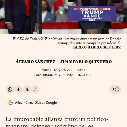
El CEO de Tesla y X, Elon Musk, interviene durante un acto de Donald
Trump, durante la campaña presidencial.
CARLOS BARRIA (REUTERS)
ÁLVARO SÁNCHEZ
JUAN PABLO QUINTERO
Madrid -
NOV
06, 2024 - 05:41
actualizado:
NOV
06, 2024 - 16:23
EST
0
Compartir en Whatsapp
Compartir en Facebook
Compartir en Twitter
Desplegar Redes Sociales
Ir a l
Añadir Cinco Días en Google
La improbable alianza entre un político-
magnate, defensor acérrimo de los