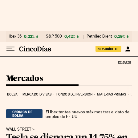
Ir al contenido
Ibex 35
0,22%
S&P 500
0,42%
Petróleo Brent
0,19%
SUSCRÍBETE
Mercados
BOLSA
MERCADO DIVISAS
FONDOS DE INVERSIÓN
MATERIAS PRIMAS
DEU
El Ibex tantea nuevos máximos tras el dato de
CRÓNICA DE
BOLSA
empleo de EE UU
WALL STREET