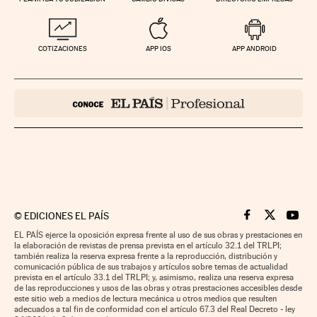
COTIZACIONES
APP IOS
APP ANDROID
©
EDICIONES EL PAÍS
Cinco Días en F
Cinco Días e
Cinco 
EL PAÍS ejerce la oposición expresa frente al uso de sus obras y prestaciones en
la elaboración de revistas de prensa prevista en el artículo 32.1 del TRLPI;
también realiza la reserva expresa frente a la reproducción, distribución y
comunicación pública de sus trabajos y artículos sobre temas de actualidad
prevista en el artículo 33.1 del TRLPI; y, asimismo, realiza una reserva expresa
de las reproducciones y usos de las obras y otras prestaciones accesibles desde
este sitio web a medios de lectura mecánica u otros medios que resulten
adecuados a tal fin de conformidad con el artículo 67.3 del Real Decreto - ley