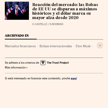
Reacción del mercado: las Bolsas
de EE UU se disparan a máximos
históricos y el dólar marca su
mayor alza desde 2020
C.CASTELLÓ
/
N.RODRIGO
ARCHIVADO EN
Mercados financieros
Bolsas internacionales
Elon Musk
China
Dinero
Wall Street
Tesla Motors
Especulación financiera
Coinbase
Exxon Mobil
Se adhiere a los criterios de
Más información
Donald Trump
aquí
Si está interesado en licenciar este contenido, pinche