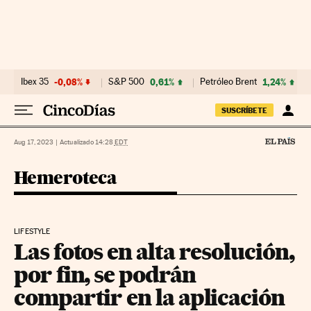
Ir al contenido
Ibex 35
-0,08%
S&P 500
0,61%
Petróleo Brent
1,24%
SUSCRÍBETE
Aug 17, 2023
|
Actualizado 14:28
EDT
Hemeroteca
LIFESTYLE
Las fotos en alta resolución,
por fin, se podrán
compartir en la aplicación