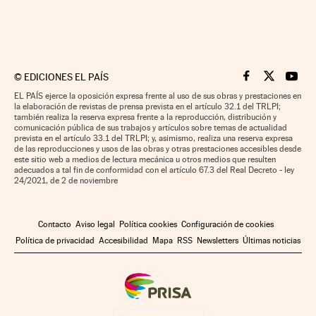
©
EDICIONES EL PAÍS
Cinco Días en F
Cinco Días e
Cinco 
EL PAÍS ejerce la oposición expresa frente al uso de sus obras y prestaciones en
la elaboración de revistas de prensa prevista en el artículo 32.1 del TRLPI;
también realiza la reserva expresa frente a la reproducción, distribución y
comunicación pública de sus trabajos y artículos sobre temas de actualidad
prevista en el artículo 33.1 del TRLPI; y, asimismo, realiza una reserva expresa
de las reproducciones y usos de las obras y otras prestaciones accesibles desde
este sitio web a medios de lectura mecánica u otros medios que resulten
adecuados a tal fin de conformidad con el artículo 67.3 del Real Decreto - ley
24/2021, de 2 de noviembre
Contacto
Aviso legal
Política cookies
Configuración de cookies
Política de privacidad
Accesibilidad
Mapa
RSS
Newsletters
Últimas noticias